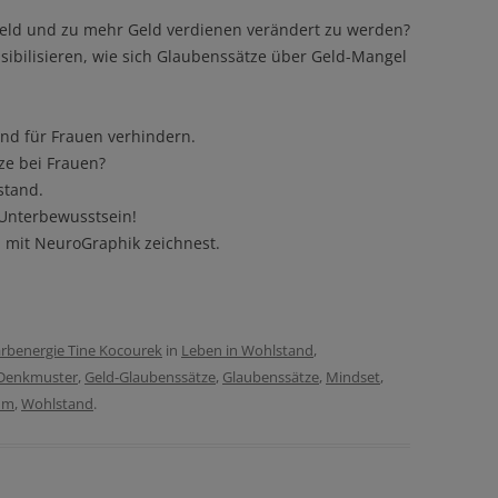
eld und zu mehr Geld verdienen verändert zu werden?
sibilisieren, wie sich Glaubenssätze über Geld-Mangel
nd für Frauen verhindern.
e bei Frauen?
stand.
Unterbewusstsein!
 mit NeuroGraphik zeichnest.
rbenergie Tine Kocourek
in
Leben in Wohlstand
,
Denkmuster
,
Geld-Glaubenssätze
,
Glaubenssätze
,
Mindset
,
um
,
Wohlstand
.