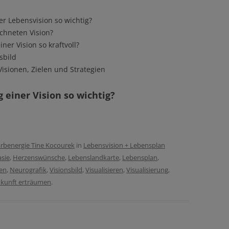
er Lebensvision so wichtig?
ichneten Vision?
er Vision so kraftvoll?
sbild
Visionen, Zielen und Strategien
 einer Vision so wichtig?
rbenergie Tine Kocourek
in
Lebensvision + Lebensplan
asie
,
Herzenswünsche
,
Lebenslandkarte
,
Lebensplan
,
en
,
Neurografik
,
Visionsbild
,
Visualisieren
,
Visualisierung
,
kunft erträumen
.