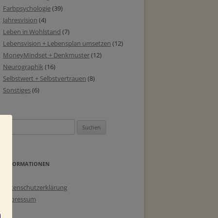
Farbpsychologie
(39)
Jahresvision
(4)
Leben in Wohlstand
(7)
Lebensvision + Lebensplan umsetzen
(12)
MoneyMindset + Denkmuster
(12)
Neurographik
(16)
Selbstwert + Selbstvertrauen
(8)
Sonstiges
(6)
Suchen
nach:
INFORMATIONEN
Datenschutzerklärung
Impressum