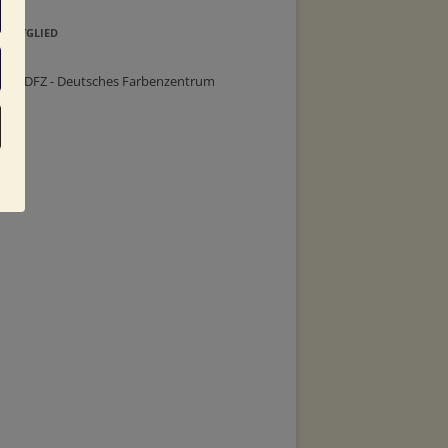
MITGLIED
im DFZ - Deutsches Farbenzentrum