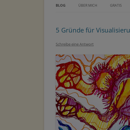
BLOG
ÜBER MICH
GRATIS
ÜBER TINE KOCOUREK
DEIN GEZE
WOCHENPL
5 Gründe für Visualisier
PRESSE
ZEICHNE D
METHODEN
Schreibe eine Antwort
MASTERCLA
PARTNER