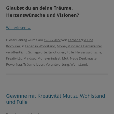
Glaubst du an deine Träume,
Herzenswünsche und Visionen?
Weiterlesen
→
Dieser Beitrag wurde am
19/08/2022
von
Farbenergie Tine
Kocourek
in
Leben in Wohlstand
,
MoneyMindset + Denkmuster
veröffentlicht. Schlagworte:
Emotionen
,
Fülle
,
Herzenswünsche
,
Kreativität
,
Mindset
,
Moneymindset
,
Mut
,
Neue Denkmuster
,
Powerfrau
,
Träume leben
,
Verantwortung
,
Wohlstand
.
Gewinne mit Kreativität Mut zu Wohlstand
und Fülle