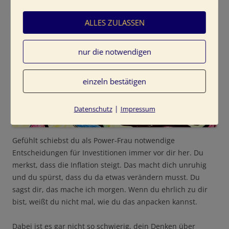
ALLES ZULASSEN
nur die notwendigen
einzeln bestätigen
|
Datenschutz
Impressum
Gefühlt schiebst du als Power-Frau notwendige
Entscheidungen für Investitionen immer vor dir her. Du
merkst, dass die Inflation steigt. Das macht dich unruhig
und du spürst, dass du da etwas verändern musst. Du
sagst dir, das mache ich morgen. Wenn du ehrlich zu dir
bist, weißt du nicht mal, wie du das anpacken kannst.
Dabei ist es gar nicht so schwierig, dein Denken über