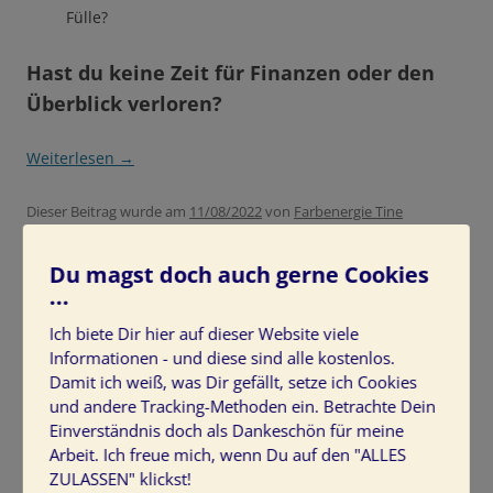
Fülle?
Hast du keine Zeit für Finanzen oder den
Überblick verloren?
Weiterlesen
→
Dieser Beitrag wurde am
11/08/2022
von
Farbenergie Tine
Kocourek
in
Leben in Wohlstand
,
MoneyMindset + Denkmuster
veröffentlicht. Schlagworte:
Fülle
,
Kreativität
,
Mut
,
Neue
Du magst doch auch gerne Cookies
Denkmuster
,
Powerfrau
,
Verantwortung
,
Wohlstand
.
...
Ich biete Dir hier auf dieser Website viele
Informationen - und diese sind alle kostenlos.
Damit ich weiß, was Dir gefällt, setze ich Cookies
und andere Tracking-Methoden ein. Betrachte Dein
Neue Denkmuster für Fülle und Wohlstand
Einverständnis doch als Dankeschön für meine
Arbeit. Ich freue mich, wenn Du auf den "ALLES
ZULASSEN" klickst!
Schreibe eine Antwort