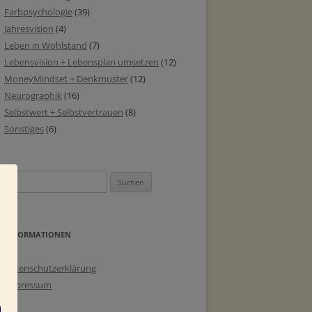
Farbpsychologie
(39)
Jahresvision
(4)
Leben in Wohlstand
(7)
Lebensvision + Lebensplan umsetzen
(12)
MoneyMindset + Denkmuster
(12)
Neurographik
(16)
Selbstwert + Selbstvertrauen
(8)
Sonstiges
(6)
Suchen
nach:
INFORMATIONEN
Datenschutzerklärung
Impressum