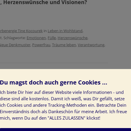
e, Herzenswünsche und Visionen?
rbenergie Tine Kocourek
in
Leben in Wohlstand
,
ht. Schlagworte:
Emotionen
,
Fülle
,
Herzenswünsche
,
Neue Denkmuster
,
Powerfrau
,
Träume leben
,
Verantwortung
,
Du magst doch auch gerne Cookies ...
deinen Jahresrückblick zu
Ich biete Dir hier auf dieser Website viele Informationen - und
diese sind alle kostenlos. Damit ich weiß, was Dir gefällt, setze
ich Cookies und andere Tracking-Methoden ein. Betrachte Dein
Einverständnis doch als Dankeschön für meine Arbeit. Ich freue
mich, wenn Du auf den "ALLES ZULASSEN" klickst!