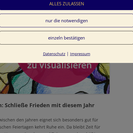
ALLES ZULASSEN
nur die notwendigen
einzeln bestätigen
|
Datenschutz
Impressum
n: Schließe Frieden mit diesem Jahr
wischen den Jahren eignet sich besonders gut für
schen Feiertagen kehrt Ruhe ein. Da bleibt Zeit für