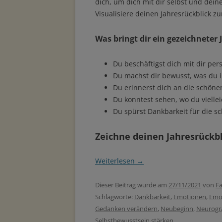
dich, um dich mit dir selbst und de
Visualisiere deinen Jahresrückblick z
Was bringt dir ein gezeichneter 
Du beschäftigst dich mit dir per
Du machst dir bewusst, was du in
Du erinnerst dich an die schöne
Du konntest sehen, wo du viellei
Du spürst Dankbarkeit für die s
Zeichne deinen Jahresrückb
Weiterlesen
→
Dieser Beitrag wurde am
27/11/2021
von
Fa
Schlagworte:
Dankbarkeit
,
Emotionen
,
Emot
Gedanken verändern
,
Neubeginn
,
Neurogr
Selbstbewusstsein stärken
.