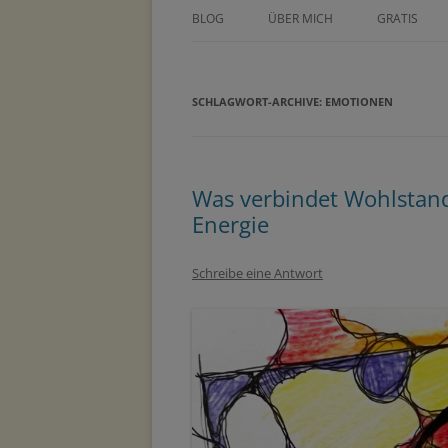
BLOG
ÜBER MICH
GRATIS
ÜBER TINE KOCOUREK
DEIN GEZE
WOCHENPL
SCHLAGWORT-ARCHIVE:
PRESSE
EMOTIONEN
ZEICHNE DE
METHODEN
MASTERCLA
PARTNER
Was verbindet Wohlstan
Energie
Schreibe eine Antwort