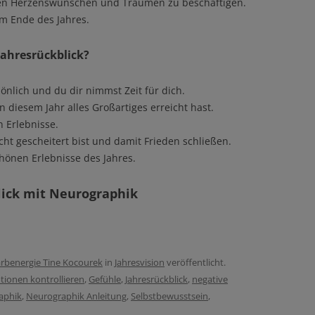
inen Herzenswünschen und Träumen zu beschäftigen.
um Ende des Jahres.
Jahresrückblick?
sönlich und du dir nimmst Zeit für dich.
 diesem Jahr alles Großartiges erreicht hast.
n Erlebnisse.
cht gescheitert bist und damit Frieden schließen.
chönen Erlebnisse des Jahres.
lick mit Neurographik
rbenergie Tine Kocourek
in
Jahresvision
veröffentlicht.
ionen kontrollieren
,
Gefühle
,
Jahresrückblick
,
negative
aphik
,
Neurographik Anleitung
,
Selbstbewusstsein
,