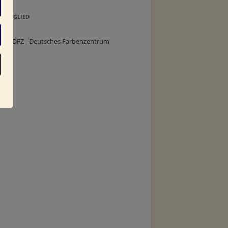
MITGLIED
im DFZ - Deutsches Farbenzentrum