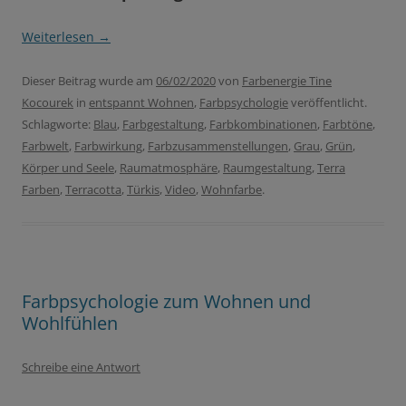
Weiterlesen
→
Dieser Beitrag wurde am
06/02/2020
von
Farbenergie Tine
Kocourek
in
entspannt Wohnen
,
Farbpsychologie
veröffentlicht.
Schlagworte:
Blau
,
Farbgestaltung
,
Farbkombinationen
,
Farbtöne
,
Farbwelt
,
Farbwirkung
,
Farbzusammenstellungen
,
Grau
,
Grün
,
Körper und Seele
,
Raumatmosphäre
,
Raumgestaltung
,
Terra
Farben
,
Terracotta
,
Türkis
,
Video
,
Wohnfarbe
.
Farbpsychologie zum Wohnen und
Wohlfühlen
Schreibe eine Antwort