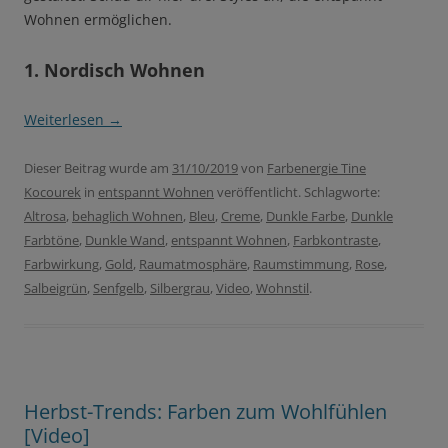
Wohnen ermöglichen.
1. Nordisch Wohnen
Weiterlesen
→
Dieser Beitrag wurde am
31/10/2019
von
Farbenergie Tine
Kocourek
in
entspannt Wohnen
veröffentlicht. Schlagworte:
Altrosa
,
behaglich Wohnen
,
Bleu
,
Creme
,
Dunkle Farbe
,
Dunkle
Farbtöne
,
Dunkle Wand
,
entspannt Wohnen
,
Farbkontraste
,
Farbwirkung
,
Gold
,
Raumatmosphäre
,
Raumstimmung
,
Rose
,
Salbeigrün
,
Senfgelb
,
Silbergrau
,
Video
,
Wohnstil
.
Herbst-Trends: Farben zum Wohlfühlen
[Video]