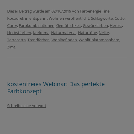
Dieser Beitrag wurde am
02/10/2019
von
Farbenergie Tine
Kocourek
in
entspannt Wohnen
veröffentlicht. Schlagworte:
Cotto
,
Curry
,
Farbkombinationen
,
Gemütlichkeit
,
Gewürzfarben
,
Herbst
,
Herbstfarben
,
Kurkuma
,
Naturmaterial
,
Naturtöne
,
Nelke
,
Terracotta
,
Trendfarben
,
Wohlbefinden
,
Wohlfühlathmosphäre
,
Zimt
.
kostenfreies Webinar: Das perfekte
Farbkonzept
Schreibe eine Antwort