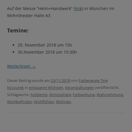
Auf der Messe “Heim+Handwerk” (
link
) in München im
Wohntheater Halle A3
Temine:
29. November 2018 um 15h
30.November 2018 um 10:30h
Weiterlesen
→
Dieser Beitrag wurde am
23/11/2018
von
Farbenergie Tine
Kocourek
in
entspannt Wohnen
,
Veranstaltungen
veröffentlicht.
Schlagworte:
Ambiente
,
Atmosphäre
,
Farbwirkung
,
Wahrnehmung
,
Wohlbefinden
,
Wohlfühlen
,
Wohnen
.