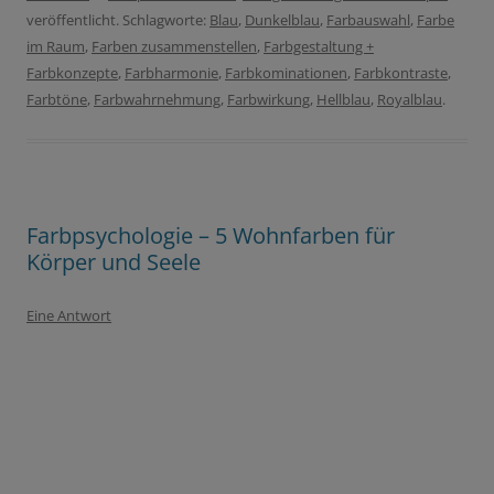
veröffentlicht. Schlagworte:
Blau
,
Dunkelblau
,
Farbauswahl
,
Farbe
im Raum
,
Farben zusammenstellen
,
Farbgestaltung +
Farbkonzepte
,
Farbharmonie
,
Farbkominationen
,
Farbkontraste
,
Farbtöne
,
Farbwahrnehmung
,
Farbwirkung
,
Hellblau
,
Royalblau
.
Farbpsychologie – 5 Wohnfarben für
Körper und Seele
Eine Antwort