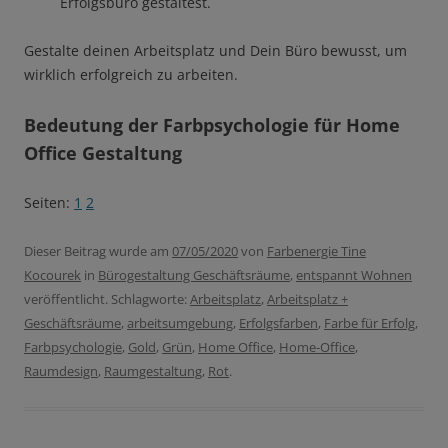
Erfolgsbüro gestaltest.
Gestalte deinen Arbeitsplatz und Dein Büro bewusst, um
wirklich erfolgreich zu arbeiten.
Bedeutung der Farbpsychologie für Home
Office Gestaltung
Seiten:
1
2
Dieser Beitrag wurde am
07/05/2020
von
Farbenergie Tine
Kocourek
in
Bürogestaltung Geschäftsräume
,
entspannt Wohnen
veröffentlicht. Schlagworte:
Arbeitsplatz
,
Arbeitsplatz +
Geschäftsräume
,
arbeitsumgebung
,
Erfolgsfarben
,
Farbe für Erfolg
,
Farbpsychologie
,
Gold
,
Grün
,
Home Office
,
Home-Office
,
Raumdesign
,
Raumgestaltung
,
Rot
.