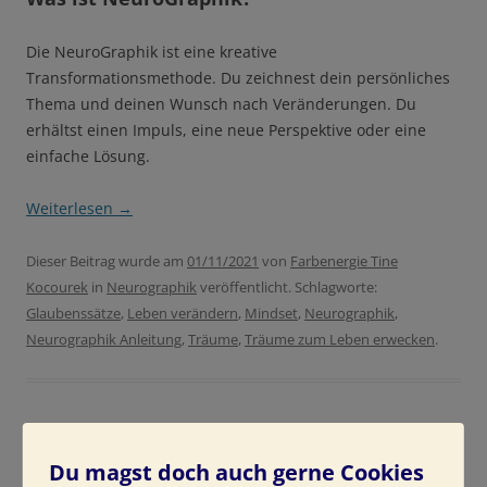
Die NeuroGraphik ist eine kreative
Transformationsmethode. Du zeichnest dein persönliches
Thema und deinen Wunsch nach Veränderungen. Du
erhältst einen Impuls, eine neue Perspektive oder eine
einfache Lösung.
Weiterlesen
→
Dieser Beitrag wurde am
01/11/2021
von
Farbenergie Tine
Kocourek
in
Neurographik
veröffentlicht. Schlagworte:
Glaubenssätze
,
Leben verändern
,
Mindset
,
Neurographik
,
Neurographik Anleitung
,
Träume
,
Träume zum Leben erwecken
.
Du magst doch auch gerne Cookies
Zeichne Dir Dein Leben, so wie es Dir