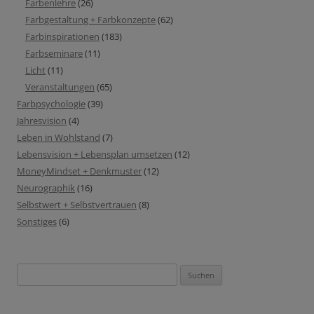
Farbenlehre
(26)
Farbgestaltung + Farbkonzepte
(62)
Farbinspirationen
(183)
Farbseminare
(11)
Licht
(11)
Veranstaltungen
(65)
Farbpsychologie
(39)
Jahresvision
(4)
Leben in Wohlstand
(7)
Lebensvision + Lebensplan umsetzen
(12)
MoneyMindset + Denkmuster
(12)
Neurographik
(16)
Selbstwert + Selbstvertrauen
(8)
Sonstiges
(6)
Suchen
nach: