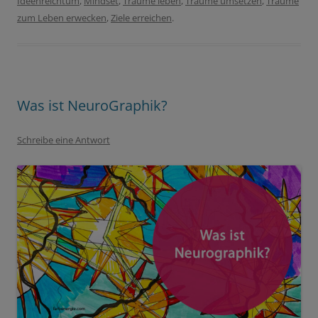
Ideenreichtum
,
Mindset
,
Träume leben
,
Träume umsetzen
,
Träume
zum Leben erwecken
,
Ziele erreichen
.
Was ist NeuroGraphik?
Schreibe eine Antwort