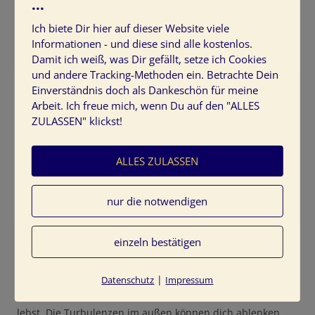
...
gefällt
Ich biete Dir hier auf dieser Website viele
2 Antworten
Informationen - und diese sind alle kostenlos.
Damit ich weiß, was Dir gefällt, setze ich Cookies
und andere Tracking-Methoden ein. Betrachte Dein
Einverständnis doch als Dankeschön für meine
Arbeit. Ich freue mich, wenn Du auf den "ALLES
ZULASSEN" klickst!
ALLES ZULASSEN
nur die notwendigen
einzeln bestätigen
Zeichne Dir Dein Leben, so wie es Dir gefällt
In den aktuell turbulenten Zeiten ist es entscheidend, dass
|
Datenschutz
Impressum
du bei dir selbst bleibst und nach deinen Vorstellungen
lebst. Die Turbulenzen im außen können dich ablenken.