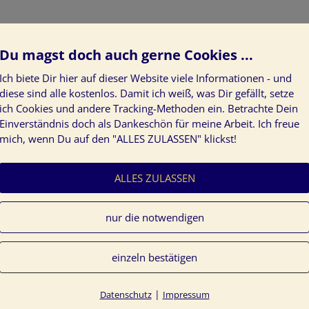
Du magst doch auch gerne Cookies ...
Ich biete Dir hier auf dieser Website viele Informationen - und
diese sind alle kostenlos. Damit ich weiß, was Dir gefällt, setze
ich Cookies und andere Tracking-Methoden ein. Betrachte Dein
gene Jahr gelaufen ist. Daraus erhalte ich schon sehr
Einverständnis doch als Dankeschön für meine Arbeit. Ich freue
nd erfahre, wo ich derzeit stehe.
Mein
mich, wenn Du auf den "ALLES ZULASSEN" klickst!
ALLES ZULASSEN
hresplanung
nur die notwendigen
rbenergie Tine Kocourek
in
Lebensvision + Lebensplan
einzeln bestätigen
chlagworte:
Jahresplanung
,
Jahresrückblick
,
Jahreswechsel
.
|
Datenschutz
Impressum