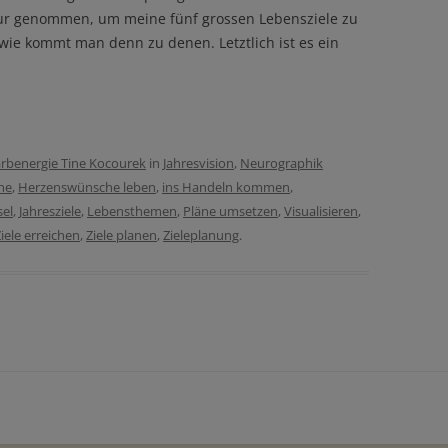
atur genommen, um meine fünf grossen Lebensziele zu
wie kommt man denn zu denen. Letztlich ist es ein
rbenergie Tine Kocourek
in
Jahresvision
,
Neurographik
he
,
Herzenswünsche leben
,
ins Handeln kommen
,
sel
,
Jahresziele
,
Lebensthemen
,
Pläne umsetzen
,
Visualisieren
,
iele erreichen
,
Ziele planen
,
Zieleplanung
.