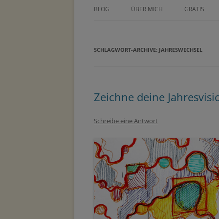
BLOG
ÜBER MICH
GRATIS
ÜBER TINE KOCOUREK
DEIN GEZE
WOCHENPL
SCHLAGWORT-ARCHIVE:
PRESSE
JAHRESWECHSEL
ZEICHNE DE
METHODEN
MASTERCLA
PARTNER
Zeichne deine Jahresvisi
Schreibe eine Antwort