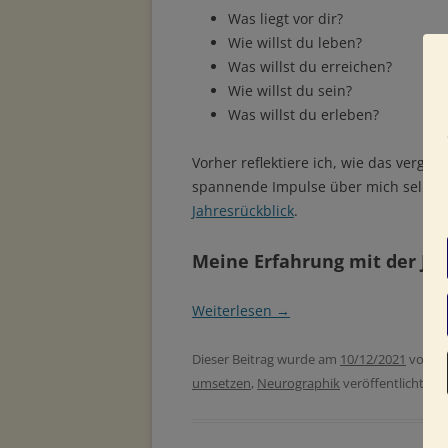
Was liegt vor dir?
Wie willst du leben?
Was willst du erreichen?
Wie willst du sein?
Was willst du erleben?
Vorher reflektiere ich, wie das vergan
spannende Impulse über mich selbst u
Jahresrückblick
.
Meine Erfahrung mit der Ja
Weiterlesen
→
Dieser Beitrag wurde am
10/12/2021
von
Fa
umsetzen
,
Neurographik
veröffentlicht. S