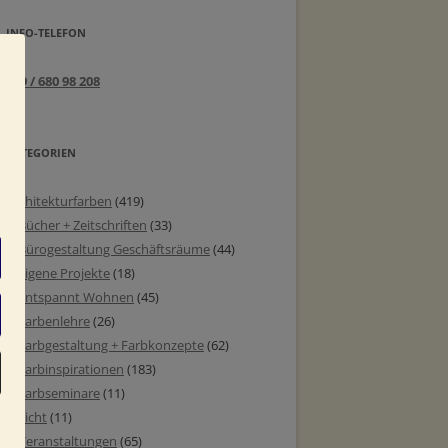
INFO-TELEFON
089 / 680 98 208
KATEGORIEN
Architekturfarben
(419)
Bücher + Zeitschriften
(33)
Bürogestaltung Geschäftsräume
(44)
eigene Projekte
(18)
entspannt Wohnen
(45)
Farbenlehre
(26)
Farbgestaltung + Farbkonzepte
(62)
Farbinspirationen
(183)
Farbseminare
(11)
Licht
(11)
Veranstaltungen
(65)