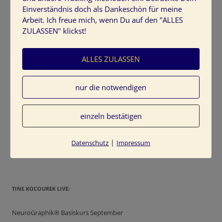
Einverständnis doch als Dankeschön für meine
Arbeit. Ich freue mich, wenn Du auf den "ALLES
ZULASSEN" klickst!
HIER SCHREIBT TINE KOCOUREK
ALLES ZULASSEN
nur die notwendigen
einzeln bestätigen
Mit Kreativitäts-Prozessen und Naturerlebnissen begleite ich
Menschen auf ihrem Weg in die persönliche Freiheit. Mit Farben
und Bewegung gehen wir gemeinsam auf die Reise, die zu einer
|
Datenschutz
Impressum
grundlegenden Wandlung führt.
TINE KOCOUREK LIVE:
NeuroGraphik® Basiskurs September