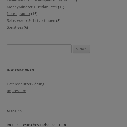
Lebensvision + Lebensplan umsetzen
(12)
MoneyMindset + Denkmuster
(12)
Neurographik
(16)
Selbstwert + Selbstvertrauen
(8)
Sonstiges
(6)
Suchen
nach:
INFORMATIONEN
Datenschutzerklärung
Impressum
MITGLIED
im DFZ - Deutsches Farbenzentrum