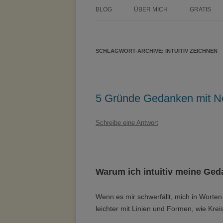
BLOG
ÜBER MICH
GRATIS
ÜBER TINE KOCOUREK
DEIN GEZ
WOCHENPL
SCHLAGWORT-ARCHIVE:
PRESSE
INTUITIV ZEICHNEN
ZEICHNE D
METHODEN
MASTERCL
PARTNER
5 Gründe Gedanken mit Neu
Schreibe eine Antwort
Warum ich intuitiv meine Ge
Wenn es mir schwerfällt, mich in Worten 
leichter mit Linien und Formen, wie Kre