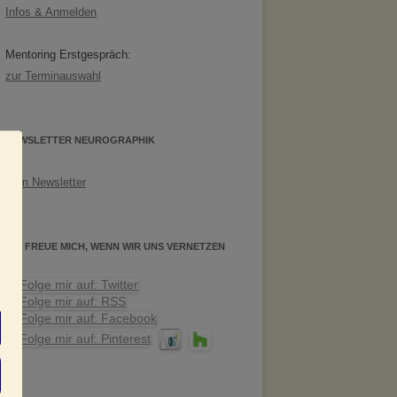
Infos & Anmelden
Mentoring Erstgespräch:
zur Terminauswahl
NEWSLETTER NEUROGRAPHIK
Zum Newsletter
s
ICH FREUE MICH, WENN WIR UNS VERNETZEN