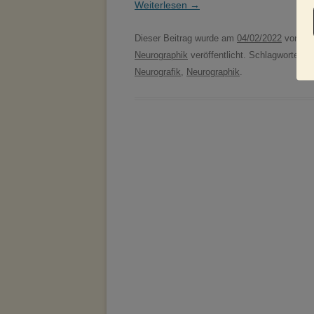
Weiterlesen
→
Dieser Beitrag wurde am
04/02/2022
von
Fa
Neurographik
veröffentlicht. Schlagworte:
G
Neurografik
,
Neurographik
.