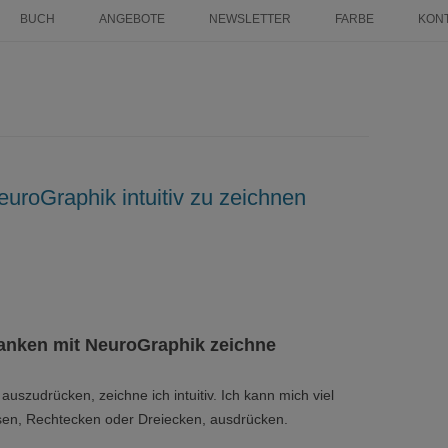
Zum
Inhalt
BUCH
ANGEBOTE
NEWSLETTER
FARBE
KON
springen
EICHNETER
FINANZ MENTORING
FARBLEITSYSTEM
AN GRATIS
ZEICHNE DEINEN LEBENSWEG
KUNST AM BAU
EIN GLÜCK 2025
ALS POWER-FRAU
PROJEKTE
ASS GRATIS
LÖSE LIMITIERENDE
KUNDENSTIMMEN
roGraphik intuitiv zu zeichnen
GLAUBENSSÄTZE ÜBER GELD
AUF
NEUROGRAPHIK BASISKURS
DEIN INDIVIDUELLER WEG ZUR
KLARHEIT IM LEBEN
danken mit NeuroGraphik zeichne
ZEICHNE DEN WEG ZU DEINEN
HERZENWÜNSCHEN
auszudrücken, zeichne ich intuitiv. Ich kann mich viel
isen, Rechtecken oder Dreiecken, ausdrücken.
JAHRESVISION: WAS GEHT 24 –