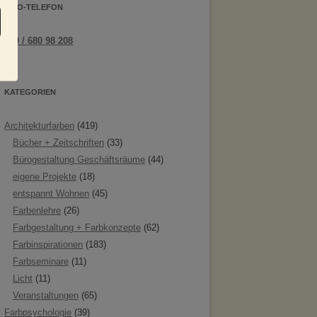
INFO-TELEFON
089 / 680 98 208
KATEGORIEN
Architekturfarben
(419)
Bücher + Zeitschriften
(33)
Bürogestaltung Geschäftsräume
(44)
eigene Projekte
(18)
entspannt Wohnen
(45)
Farbenlehre
(26)
Farbgestaltung + Farbkonzepte
(62)
Farbinspirationen
(183)
Farbseminare
(11)
Licht
(11)
Veranstaltungen
(65)
Farbpsychologie
(39)