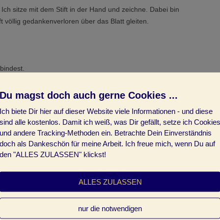
WAS KOMMT 25
. Ich sitze mit dem Stift in der Hand und zeichne. Dabei bin
t völlig gedankenverloren über das Blatt gleiten.
bindest.
ndung zu dir selbst.
ichnen
Du magst doch auch gerne Cookies ...
Ich biete Dir hier auf dieser Website viele Informationen - und diese
derungen, meine Träume und mein neues Leben mit
sind alle kostenlos. Damit ich weiß, was Dir gefällt, setze ich Cookie
tellungskraft immer wieder aktiviert und erweitert. Ich
und andere Tracking-Methoden ein. Betrachte Dein Einverständnis
leichzeitig meiner Intuition zu folgen.
doch als Dankeschön für meine Arbeit. Ich freue mich, wenn Du auf
den "ALLES ZULASSEN" klickst!
nendes rund ums intuitive Zeichnen und wie du damit deine
ALLES ZULASSEN
nd Intuition?
nur die notwendigen