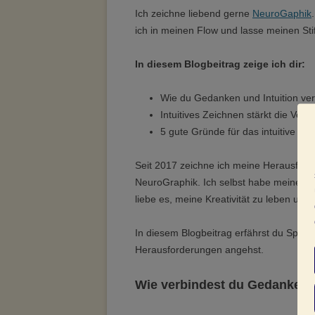
Ich zeichne liebend gerne
NeuroGaphik
ich in meinen Flow und lasse meinen Stif
In diesem Blogbeitrag zeige ich dir:
Wie du Gedanken und Intuition ver
Intuitives Zeichnen stärkt die Verbi
5 gute Gründe für das intuitive Ze
Seit 2017 zeichne ich meine Herausfor
NeuroGraphik. Ich selbst habe meine Vors
liebe es, meine Kreativität zu leben und g
In diesem Blogbeitrag erfährst du Span
Herausforderungen angehst.
Wie verbindest du Gedanken u