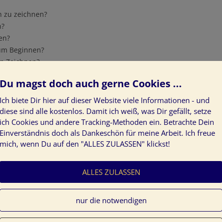
h zu zeichnen?
n?
en?
zum Beginnen?
um Zeichnen?
Du magst doch auch gerne Cookies ...
Ich biete Dir hier auf dieser Website viele Informationen - und
diese sind alle kostenlos. Damit ich weiß, was Dir gefällt, setze
ich Cookies und andere Tracking-Methoden ein. Betrachte Dein
ormationsmethode, mit der du sehr vielseitig
Einverständnis doch als Dankeschön für meine Arbeit. Ich freue
annst. Mit Farben und Formen veränderst du kreativ
mich, wenn Du auf den "ALLES ZULASSEN" klickst!
st deinen Weg in die Zukunft.
ALLES ZULASSEN
rbenergie Tine Kocourek
in
Neurographik
veröffentlicht.
nur die notwendigen
ken in Bewegung
,
Glaubenssätze
,
Kreativität
,
Mentoring
,
urographik zeichnen
.