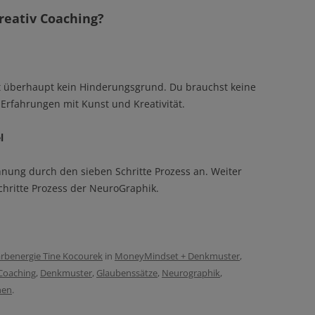
Kreativ Coaching?
ist überhaupt kein Hinderungsgrund. Du brauchst keine
rfahrungen mit Kunst und Kreativität.
l
chnung durch den sieben Schritte Prozess an. Weiter
hritte Prozess der NeuroGraphik.
rbenergie Tine Kocourek
in
MoneyMindset + Denkmuster
,
Coaching
,
Denkmuster
,
Glaubenssätze
,
Neurographik
,
nen
.