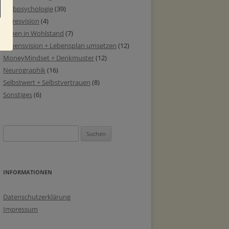
Farbpsychologie
(39)
Jahresvision
(4)
Leben in Wohlstand
(7)
Lebensvision + Lebensplan umsetzen
(12)
MoneyMindset + Denkmuster
(12)
Neurographik
(16)
Selbstwert + Selbstvertrauen
(8)
Sonstiges
(6)
Suchen
nach:
INFORMATIONEN
Datenschutzerklärung
Impressum