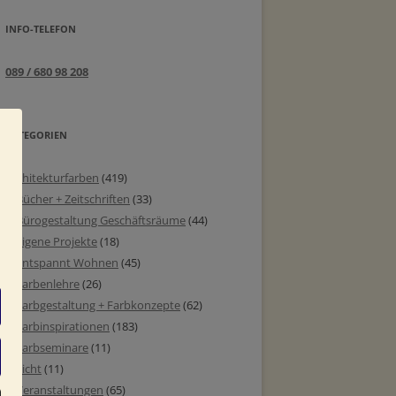
INFO-TELEFON
089 / 680 98 208
KATEGORIEN
Architekturfarben
(419)
Bücher + Zeitschriften
(33)
Bürogestaltung Geschäftsräume
(44)
eigene Projekte
(18)
entspannt Wohnen
(45)
Farbenlehre
(26)
Farbgestaltung + Farbkonzepte
(62)
Farbinspirationen
(183)
Farbseminare
(11)
Licht
(11)
Veranstaltungen
(65)