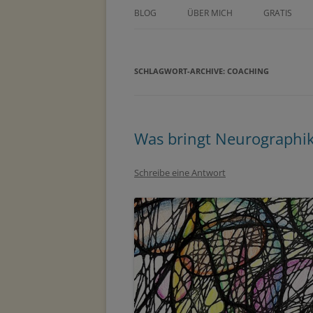
BLOG
ÜBER MICH
GRATIS
ÜBER TINE KOCOUREK
DEIN GEZE
WOCHENPL
SCHLAGWORT-ARCHIVE:
PRESSE
COACHING
ZEICHNE DE
METHODEN
MASTERCLA
PARTNER
Was bringt Neurographi
Schreibe eine Antwort