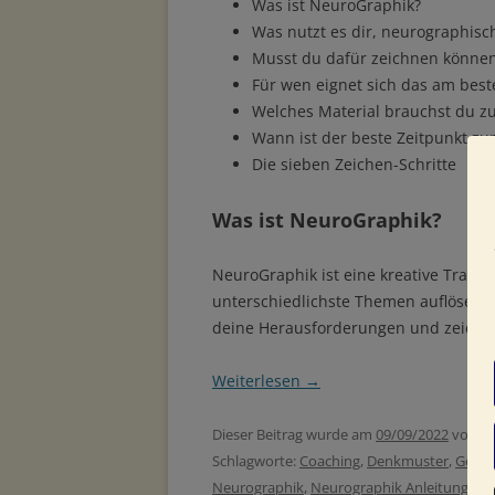
Was ist NeuroGraphik?
Was nutzt es dir, neurographisc
Musst du dafür zeichnen könne
Für wen eignet sich das am best
Welches Material brauchst du 
Wann ist der beste Zeitpunkt z
Die sieben Zeichen-Schritte
Was ist NeuroGraphik?
NeuroGraphik ist eine kreative Transf
unterschiedlichste Themen auflösen k
deine Herausforderungen und zeichne
Weiterlesen
→
Dieser Beitrag wurde am
09/09/2022
von
Fa
Schlagworte:
Coaching
,
Denkmuster
,
Gedan
Neurographik
,
Neurographik Anleitung
,
Ne