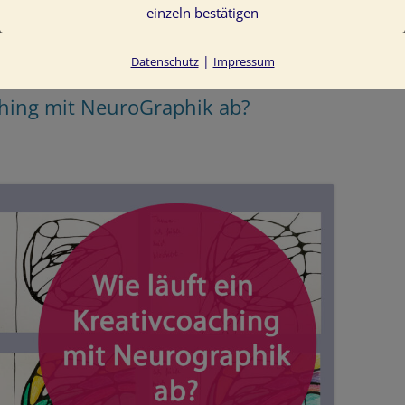
einzeln bestätigen
|
Datenschutz
Impressum
ching mit NeuroGraphik ab?