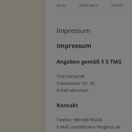
BLOG
ÜBER MICH
GRATIS
ÜBER TINE KOCOUREK
DEIN GEZE
WOCHENPL
Impressum
PRESSE
ZEICHNE DE
METHODEN
Impressum
MASTERCLA
PARTNER
Angaben gemäß § 5 TMG
Tine Kocourek
Traunreuter Str. 30
81549 München
Kontakt
Telefon: 089 680 98208
E-Mail: post@buero-fengshui.de