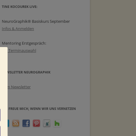
TINE KOCOUREK LIVE:
NeuroGraphik® Basiskurs September
Infos & Anmelden
Mentoring Erstgespräch:
zur Terminauswahl
NEWSLETTER NEUROGRAPHIK
Zum Newsletter
ICH FREUE MICH, WENN WIR UNS VERNETZEN