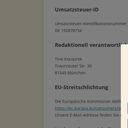
Umsatzsteuer-ID
Umsatzsteuer-Identifikationsnummer 
DE 192878734
Redaktionell verantwortlich
Tine Kocourek
Traunreuter Str. 30
81549 München
EU-Streitschlichtung
Die Europäische Kommission stellt ein
https://ec.europa.eu/consumers/odr/
.
Unsere E-Mail-Adresse finden Sie ob