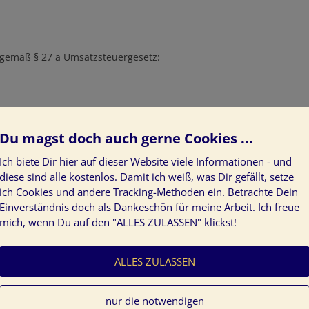
gemäß § 27 a Umsatzsteuergesetz:
Du magst doch auch gerne Cookies ...
Ich biete Dir hier auf dieser Website viele Informationen - und
diese sind alle kostenlos. Damit ich weiß, was Dir gefällt, setze
ich Cookies und andere Tracking-Methoden ein. Betrachte Dein
Einverständnis doch als Dankeschön für meine Arbeit. Ich freue
mich, wenn Du auf den "ALLES ZULASSEN" klickst!
e Plattform zur Online-Streitbeilegung (OS) bereit:
ALLES ZULASSEN
en im Impressum.
nur die notwendigen