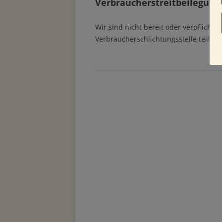
Verbraucher­streit­beilegung/
Wir sind nicht bereit oder verpflichte
Verbraucherschlichtungsstelle teilz