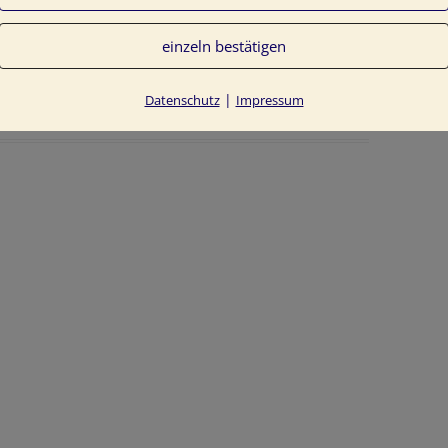
Universal­schlichtungs­stelle
einzeln bestätigen
t, an Streitbeilegungsverfahren vor einer
unehmen.
|
Datenschutz
Impressum