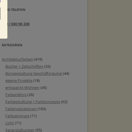
INFO-TELEFON
089 / 680 98 208
KATEGORIEN
Architekturfarben
(419)
Bücher + Zeitschriften
(33)
Bürogestaltung Geschäftsräume
(44)
eigene Projekte
(18)
entspannt Wohnen
(45)
Farbenlehre
(26)
Farbgestaltung + Farbkonzepte
(62)
Farbinspirationen
(183)
Farbseminare
(11)
Licht
(11)
Veranstaltungen
(65)