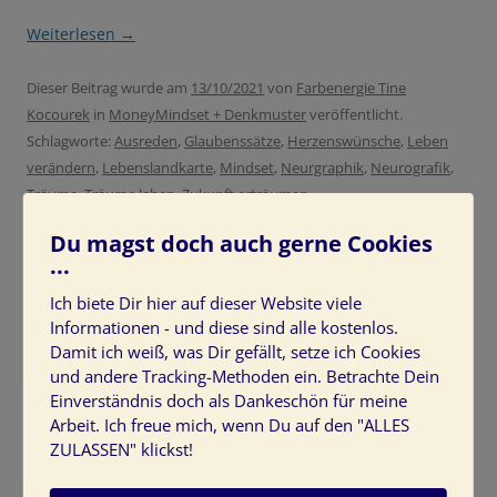
Weiterlesen
→
Dieser Beitrag wurde am
13/10/2021
von
Farbenergie Tine
Kocourek
in
MoneyMindset + Denkmuster
veröffentlicht.
Schlagworte:
Ausreden
,
Glaubenssätze
,
Herzenswünsche
,
Leben
verändern
,
Lebenslandkarte
,
Mindset
,
Neurgraphik
,
Neurografik
,
Träume
,
Träume leben
,
Zukunft erträumen
.
Du magst doch auch gerne Cookies
...
Ich biete Dir hier auf dieser Website viele
Informationen - und diese sind alle kostenlos.
HIER SCHREIBT TINE KOCOUREK
Damit ich weiß, was Dir gefällt, setze ich Cookies
und andere Tracking-Methoden ein. Betrachte Dein
Einverständnis doch als Dankeschön für meine
Arbeit. Ich freue mich, wenn Du auf den "ALLES
ZULASSEN" klickst!