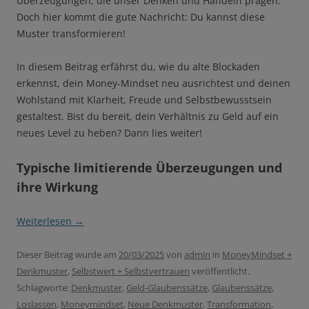
Überzeugungen, die unser Denken und Handeln prägen.
Doch hier kommt die gute Nachricht: Du kannst diese
Muster transformieren!
In diesem Beitrag erfährst du, wie du alte Blockaden
erkennst, dein Money-Mindset neu ausrichtest und deinen
Wohlstand mit Klarheit, Freude und Selbstbewusstsein
gestaltest. Bist du bereit, dein Verhältnis zu Geld auf ein
neues Level zu heben? Dann lies weiter!
Typische limitierende Überzeugungen und
ihre Wirkung
Weiterlesen
→
Dieser Beitrag wurde am
20/03/2025
von
admin
in
MoneyMindset +
Denkmuster
,
Selbstwert + Selbstvertrauen
veröffentlicht.
Schlagworte:
Denkmuster
,
Geld-Glaubenssätze
,
Glaubenssätze
,
Loslassen
,
Moneymindset
,
Neue Denkmuster
,
Transformation
,