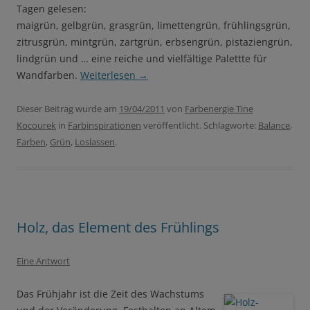
Tagen gelesen:
maigrün, gelbgrün, grasgrün, limettengrün, frühlingsgrün,
zitrusgrün, mintgrün, zartgrün, erbsengrün, pistaziengrün,
lindgrün und … eine reiche und vielfältige Palettte für
Wandfarben.
Weiterlesen
→
Dieser Beitrag wurde am
19/04/2011
von
Farbenergie Tine
Kocourek
in
Farbinspirationen
veröffentlicht. Schlagworte:
Balance
,
Farben
,
Grün
,
Loslassen
.
Holz, das Element des Frühlings
Eine Antwort
Das Frühjahr ist die Zeit des Wachstums