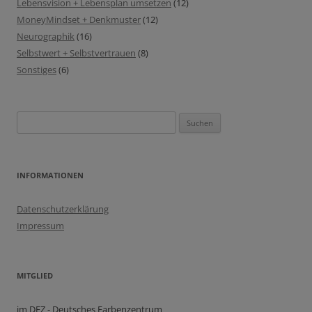
Lebensvision + Lebensplan umsetzen
(12)
MoneyMindset + Denkmuster
(12)
Neurographik
(16)
Selbstwert + Selbstvertrauen
(8)
Sonstiges
(6)
Suchen
nach:
INFORMATIONEN
Datenschutzerklärung
Impressum
MITGLIED
im DFZ - Deutsches Farbenzentrum