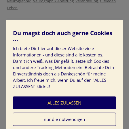
Neurographik
,
Neurographik Anleitung
,
Veränderung
,
zufrieden
Leben
.
Du magst doch auch gerne Cookies
...
Ist Ihr Kleiderschrank zu voll?
Ich biete Dir hier auf dieser Website viele
Informationen - und diese sind alle kostenlos.
Schreibe eine Antwort
Damit ich weiß, was Dir gefällt, setze ich Cookies
und andere Tracking-Methoden ein. Betrachte Dein
Marie Kondo
„Magic Clearing“
Wie richtiges Aufräumen
Einverständnis doch als Dankeschön für meine
ihr Leben verändert
Arbeit. Ich freue mich, wenn Du auf den "ALLES
Dieser Bestseller aus Japan wurde mir empfohlen und
ZULASSEN" klickst!
machte mich sofort neugierig. Als japanische Autorin
beleuchtet sie die asiatische Sicht des Aufräumens.
ALLES ZULASSEN
Vielleicht bekomme ich einen neuen Einblick ins Ordnen
und Sortieren?
nur die notwendigen