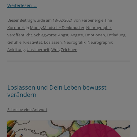
Weiterlesen
→
Dieser Beitrag wurde am
13/02/2021
von
Farbenergie Tine
Kocourek
in
MoneyMindset + Denkmuster
,
Neurographik
veröffentlicht. Schlagworte:
Angst
,
Ängste
,
Emotionen
,
Entladung
,
Gefühle
,
Kreativität
,
Loslassen
,
Neurografik
,
Neurographik
Anleitung
,
Unsicherheit
,
Wut
,
Zeichnen
.
Loslassen und Dein Leben bewusst
verändern
Schreibe eine Antwort