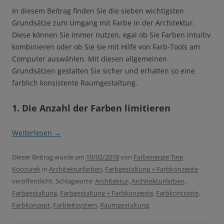
In diesem Beitrag finden Sie die sieben wichtigsten
Grundsätze zum Umgang mit Farbe in der Architektur.
Diese können Sie immer nutzen, egal ob Sie Farben intuitiv
kombinieren oder ob Sie sie mit Hilfe von Farb-Tools am
Computer auswählen. Mit diesen allgemeinen
Grundsätzen gestalten Sie sicher und erhalten so eine
farblich konsistente Raumgestaltung.
1. Die Anzahl der Farben limitieren
Weiterlesen
→
Dieser Beitrag wurde am
10/02/2018
von
Farbenergie Tine
Kocourek
in
Architekturfarben
,
Farbgestaltung + Farbkonzepte
veröffentlicht. Schlagworte:
Architektur
,
Architekturfarben
,
Farbgestaltung
,
Farbgestaltung + Farbkonzepte
,
Farbkontraste
,
Farbkonzept
,
Farbleitsystem
,
Raumgestaltung
.