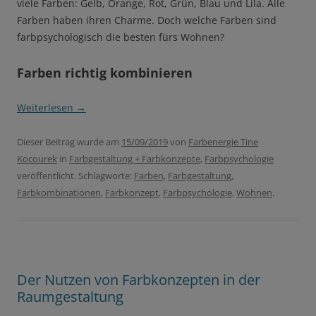
viele Farben: Gelb, Orange, Rot, Grün, Blau und Lila. Alle
Farben haben ihren Charme. Doch welche Farben sind
farbpsychologisch die besten fürs Wohnen?
Farben richtig kombinieren
Weiterlesen
→
Dieser Beitrag wurde am
15/09/2019
von
Farbenergie Tine
Kocourek
in
Farbgestaltung + Farbkonzepte
,
Farbpsychologie
veröffentlicht. Schlagworte:
Farben
,
Farbgestaltung
,
Farbkombinationen
,
Farbkonzept
,
Farbpsychologie
,
Wohnen
.
Der Nutzen von Farbkonzepten in der
Raumgestaltung