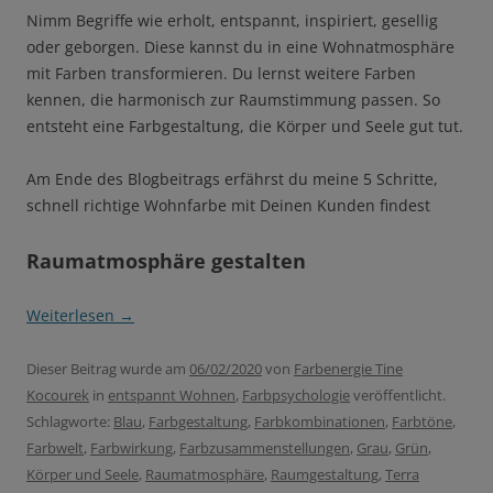
Nimm Begriffe wie erholt, entspannt, inspiriert, gesellig
oder geborgen. Diese kannst du in eine Wohnatmosphäre
mit Farben transformieren. Du lernst weitere Farben
kennen, die harmonisch zur Raumstimmung passen. So
entsteht eine Farbgestaltung, die Körper und Seele gut tut.
Am Ende des Blogbeitrags erfährst du meine 5 Schritte,
schnell richtige Wohnfarbe mit Deinen Kunden findest
Raumatmosphäre gestalten
Weiterlesen
→
Dieser Beitrag wurde am
06/02/2020
von
Farbenergie Tine
Kocourek
in
entspannt Wohnen
,
Farbpsychologie
veröffentlicht.
Schlagworte:
Blau
,
Farbgestaltung
,
Farbkombinationen
,
Farbtöne
,
Farbwelt
,
Farbwirkung
,
Farbzusammenstellungen
,
Grau
,
Grün
,
Körper und Seele
,
Raumatmosphäre
,
Raumgestaltung
,
Terra