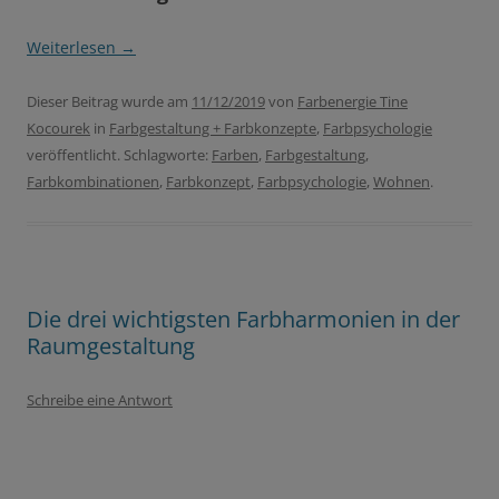
Weiterlesen
→
Dieser Beitrag wurde am
11/12/2019
von
Farbenergie Tine
Kocourek
in
Farbgestaltung + Farbkonzepte
,
Farbpsychologie
veröffentlicht. Schlagworte:
Farben
,
Farbgestaltung
,
Farbkombinationen
,
Farbkonzept
,
Farbpsychologie
,
Wohnen
.
Die drei wichtigsten Farbharmonien in der
Raumgestaltung
Schreibe eine Antwort