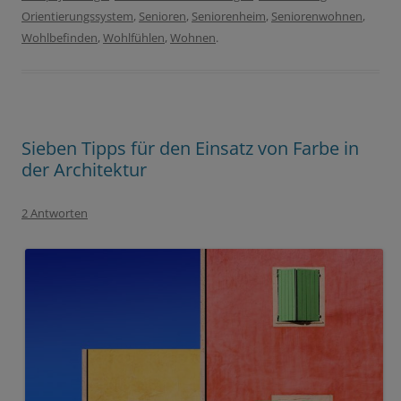
Orientierungssystem
,
Senioren
,
Seniorenheim
,
Seniorenwohnen
,
Wohlbefinden
,
Wohlfühlen
,
Wohnen
.
Sieben Tipps für den Einsatz von Farbe in
der Architektur
2 Antworten