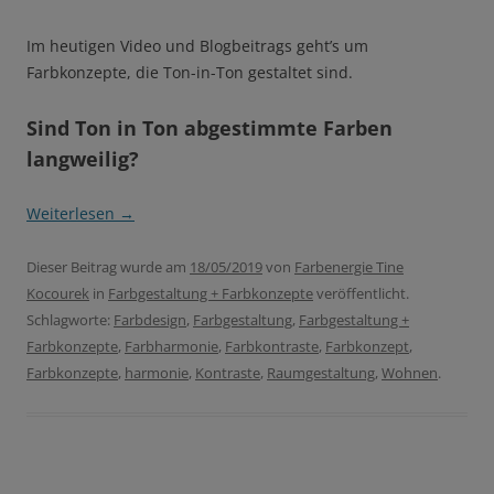
Im heutigen Video und Blogbeitrags geht’s um
Farbkonzepte, die Ton-in-Ton gestaltet sind.
Sind Ton in Ton abgestimmte Farben
langweilig?
Weiterlesen
→
Dieser Beitrag wurde am
18/05/2019
von
Farbenergie Tine
Kocourek
in
Farbgestaltung + Farbkonzepte
veröffentlicht.
Schlagworte:
Farbdesign
,
Farbgestaltung
,
Farbgestaltung +
Farbkonzepte
,
Farbharmonie
,
Farbkontraste
,
Farbkonzept
,
Farbkonzepte
,
harmonie
,
Kontraste
,
Raumgestaltung
,
Wohnen
.