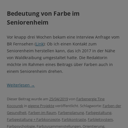
Bedeutung von Farbe im
Seniorenheim
Vor knapp drei Wochen bekam eine Interview Anfrage vom
BR Fernsehen (
Link
): Ob ich einen Kontakt zum
Seniorenheim herstellen kann, das ich 2017 in der Nähe
von Waldkraibung umgestaltet hatte. Die Redaktorin
möchte im Rahmen eines Beitrags über Farben auch in
einem Seniorenheim drehen.
Weiterlesen
→
Dieser Beitrag wurde am
25/04/2019
von
Farbenergie Tine
Kocourek
in
eigene Projekte
veröffentlicht. Schlagworte:
Farben der
Gesundheit
,
Farben im Raum
,
Farbenplanung
,
Farbgestaltung
,
Farbgestaltung + Farbkonzepte
,
Farbkontraste
,
Farbleitsystem
,
Farbpsychologie
,
Farbzusammenstellungen
,
Orientierung
,