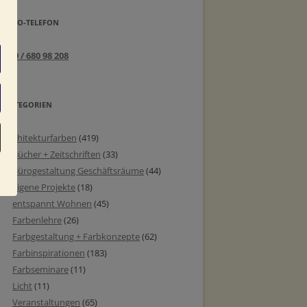
INFO-TELEFON
089 / 680 98 208
KATEGORIEN
Architekturfarben
(419)
Bücher + Zeitschriften
(33)
Bürogestaltung Geschäftsräume
(44)
eigene Projekte
(18)
entspannt Wohnen
(45)
Farbenlehre
(26)
Farbgestaltung + Farbkonzepte
(62)
Farbinspirationen
(183)
Farbseminare
(11)
Licht
(11)
Veranstaltungen
(65)