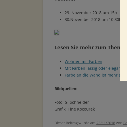
29. November 2018 um 15h
30.November 2018 um 10:30h
Lesen Sie mehr zum Thema:
Wohnen mit Farben
Mit Farben lässig oder elegant 
Farbe an die Wand ist mehr als
Bildquellen:
Foto: G. Schneider
Grafik: Tine Kocourek
Dieser Beitrag wurde am
23/11/2018
von
Fa