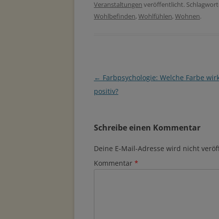
Veranstaltungen
veröffentlicht. Schlagwort
Wohlbefinden
,
Wohlfühlen
,
Wohnen
.
Beitragsnavigation
←
Farbpsychologie: Welche Farbe wirk
positiv?
Schreibe einen Kommentar
Deine E-Mail-Adresse wird nicht veröff
Kommentar
*