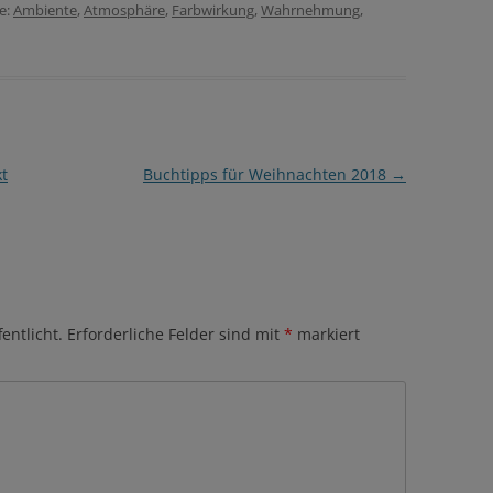
e:
Ambiente
,
Atmosphäre
,
Farbwirkung
,
Wahrnehmung
,
t
Buchtipps für Weihnachten 2018
→
entlicht.
Erforderliche Felder sind mit
*
markiert