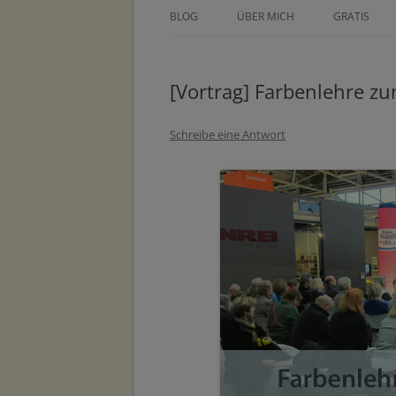
BLOG
ÜBER MICH
GRATIS
ÜBER TINE KOCOUREK
DEIN GEZE
WOCHENPL
[Vortrag] Farbenlehre 
PRESSE
ZEICHNE DE
METHODEN
Schreibe eine Antwort
MASTERCLA
PARTNER