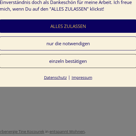
Einverständnis doch als Dankeschön für meine Arbeit. Ich freue
mich, wenn Du auf den "ALLES ZULASSEN" klickst!
ALLES ZULASSEN
nur die notwendigen
einzeln bestätigen
wohnen
|
Datenschutz
Impressum
 schöner Wohnen
rbenergie Tine Kocourek
in
entspannt Wohnen
,