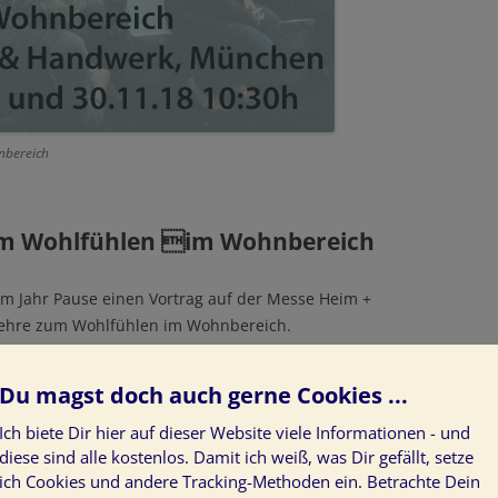
nbereich
um Wohlfühlen im Wohnbereich
nem Jahr Pause einen Vortrag auf der Messe Heim +
lehre zum Wohlfühlen im Wohnbereich.
Du magst doch auch gerne Cookies ...
Ich biete Dir hier auf dieser Website viele Informationen - und
) in München im Wohntheater Halle A3
diese sind alle kostenlos. Damit ich weiß, was Dir gefällt, setze
ich Cookies und andere Tracking-Methoden ein. Betrachte Dein