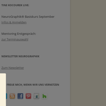
TINE KOCOUREK LIVE:
NeuroGraphik® Basiskurs September
Infos & Anmelden
Mentoring Erstgespräch:
zur Terminauswahl
NEWSLETTER NEUROGRAPHIK
Zum Newsletter
ICH FREUE MICH, WENN WIR UNS VERNETZEN