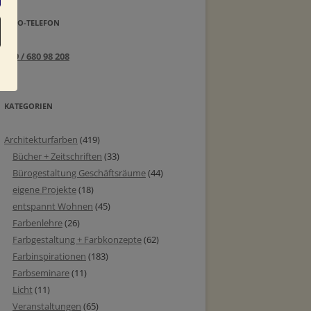
INFO-TELEFON
089 / 680 98 208
KATEGORIEN
Architekturfarben
(419)
Bücher + Zeitschriften
(33)
Bürogestaltung Geschäftsräume
(44)
eigene Projekte
(18)
entspannt Wohnen
(45)
Farbenlehre
(26)
Farbgestaltung + Farbkonzepte
(62)
Farbinspirationen
(183)
Farbseminare
(11)
Licht
(11)
Veranstaltungen
(65)