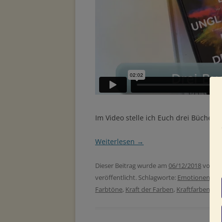
Im Video stelle ich Euch drei Bücher 
Weiterlesen
→
Dieser Beitrag wurde am
06/12/2018
von
Fa
veröffentlicht. Schlagworte:
Emotionen
,
Fa
Farbtöne
,
Kraft der Farben
,
Kraftfarben
,
Sp