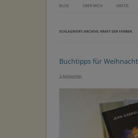
BLOG
ÜBER MICH
GRATIS
ÜBER TINE KOCOUREK
DEIN GEZE
WOCHENPL
SCHLAGWORT-ARCHIVE:
PRESSE
KRAFT DER FARBEN
ZEICHNE DE
METHODEN
MASTERCLA
PARTNER
Buchtipps für Weihnach
3 Antworten