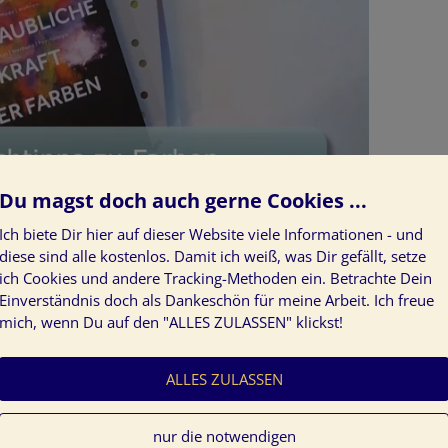
Du magst doch auch gerne Cookies ...
Ich biete Dir hier auf dieser Website viele Informationen - und
vor (Werbung für Bücher über Farben)
diese sind alle kostenlos. Damit ich weiß, was Dir gefällt, setze
ich Cookies und andere Tracking-Methoden ein. Betrachte Dein
Einverständnis doch als Dankeschön für meine Arbeit. Ich freue
mich, wenn Du auf den "ALLES ZULASSEN" klickst!
rbenergie Tine Kocourek
in
Bücher + Zeitschriften
rbe & Emotion
,
Farbenfreude
,
Farbenfroh
,
Farbkreise
,
ALLES ZULASSEN
ektrum
.
nur die notwendigen