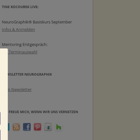
TINE KOCOUREK LIVE:
NeuroGraphik® Basiskurs September
Infos & Anmelden
Mentoring Erstgespräch:
zur Terminauswahl
NEWSLETTER NEUROGRAPHIK
Zum Newsletter
ICH FREUE MICH, WENN WIR UNS VERNETZEN