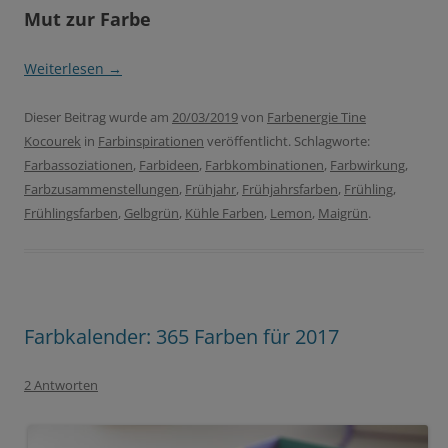
Mut zur Farbe
Weiterlesen
→
Dieser Beitrag wurde am
20/03/2019
von
Farbenergie Tine
Kocourek
in
Farbinspirationen
veröffentlicht. Schlagworte:
Farbassoziationen
,
Farbideen
,
Farbkombinationen
,
Farbwirkung
,
Farbzusammenstellungen
,
Frühjahr
,
Frühjahrsfarben
,
Frühling
,
Frühlingsfarben
,
Gelbgrün
,
Kühle Farben
,
Lemon
,
Maigrün
.
Farbkalender: 365 Farben für 2017
2 Antworten