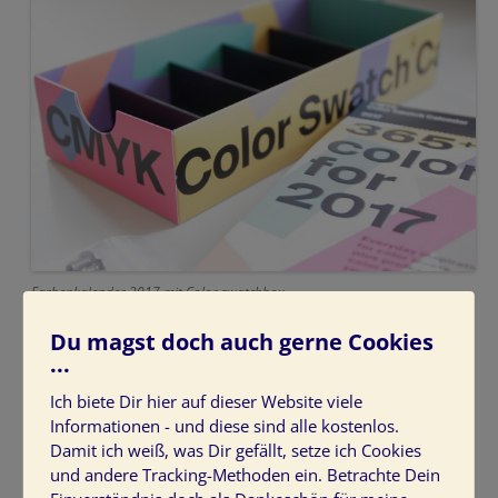
Farbenkalender 2017 mit Color swatchbox
Du magst doch auch gerne Cookies
...
Zufällig habe ich diesen wunderschönen Farbkalender
Ich biete Dir hier auf dieser Website viele
entdeckt und bin sofort neugierig geworden. Jeden Tag
Informationen - und diese sind alle kostenlos.
bekommen Sie als Farbenliebhaber eine neue
Damit ich weiß, was Dir gefällt, setze ich Cookies
Farbinspiration. Dazu erhalten Sie einen professionellen
und andere Tracking-Methoden ein. Betrachte Dein
Farbführer für Grafiker.
bei Amazon
.