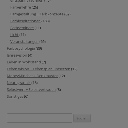
entspannt Wohnen
(45)
Farbenlehre
(26)
Farbgestaltung + Farbkonzepte
(62)
Farbinspirationen
(183)
Farbseminare
(11)
Licht
(11)
Veranstaltungen
(65)
Farbpsychologie
(39)
Jahresvision
(4)
Leben in Wohlstand
(7)
Lebensvision + Lebensplan umsetzen
(12)
MoneyMindset + Denkmuster
(12)
Neurographik
(16)
Selbstwert + Selbstvertrauen
(8)
Sonstiges
(6)
Suchen
nach: