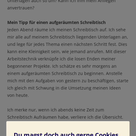
Unterlagen auch so um? Kann ich ihm mein Anliegen
anvertrauen?
Mein Tipp für einen aufgeräumten Schreibtisch
Jeden Abend räume ich meinen Schreibtisch auf. Ich sehe
mir alle auf meinem Schreibtisch liegenden Unterlagen an,
und lege für jedes Thema einen nächsten Schritt fest. Dies
kann eine Kleinigkeit sein, wie jemand anrufen. Mit dieser
Arbeitstechnik verknüpfe ich die losen Enden meiner
begonnener Projekte. Ich schätze es sehr morgens an
einem aufgeräumten Schreibtisch zu beginnen. Anstelle
mich mit den Aufgaben von gestern zu beschäftigen, starte
ich gleich mit Schwung in die Umsetzung meinen Ideen
von heute.
Ich merke nur, wenn ich abends keine Zeit zum
Schreibtisch Aufräumen habe, verliere ich die Übersicht.
Ich plane Zeit ein, um abends einen sortierten Schreibtisch
zu hinterlassen. Das macht mir meine Arbeit und mein
Du magst doch auch gerne Cookies