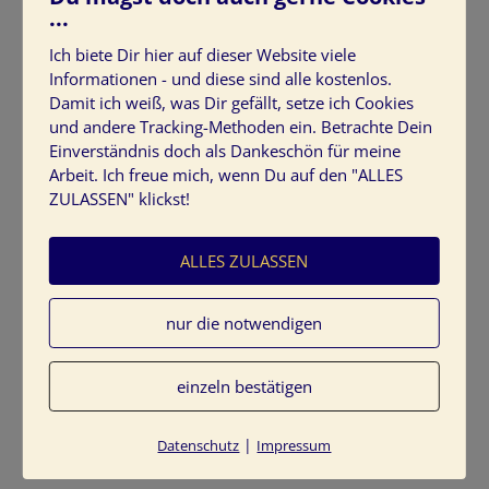
Leben viel leichter.
...
Ich biete Dir hier auf dieser Website viele
Mein Buchtipp:
Wie ich die Dinge geregelt kriege:
Informationen - und diese sind alle kostenlos.
Selbstmanagement für den Alltag
Damit ich weiß, was Dir gefällt, setze ich Cookies
und andere Tracking-Methoden ein. Betrachte Dein
Lust auf Veränderung?
Einverständnis doch als Dankeschön für meine
Rufen Sie mich einfach unter 089/680 98 208 oder senden
Arbeit. Ich freue mich, wenn Du auf den "ALLES
Sie mir eine
Nachricht
.
ZULASSEN" klickst!
Lesen Sie auch:
ALLES ZULASSEN
Teil 1: Aufmerksamkeit 1
nur die notwendigen
Teil 2:
Aufmerksamkeit 2
Dieser Beitrag wurde am
09/12/2009
von
Farbenergie Tine
einzeln bestätigen
Kocourek
in
Sonstiges
veröffentlicht. Schlagworte:
Arbeitsplatz +
Geschäftsräume
,
Aufmerksamkeit
,
Geschäftsraum
,
|
Datenschutz
Impressum
Geschäftsräume
,
Ordnung
,
Schreibtisch
.