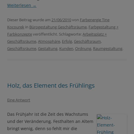
Weiterlesen
→
Dieser Beitrag wurde am
21/06/2010
von
Farbenergie Tine
Kocourek
in
Bürogestaltung Geschäftsräume
,
Farbgestaltung +
Farbkonzepte
veröffentlicht. Schlagworte:
Arbeitsplatz +
Geschäftsräume
,
Atmosphäre
,
Erfolg
,
Geschäftsraum
,
Geschäftsräume
,
Gestaltung
,
Kunden
,
Ordnung
,
Raumgestaltung
.
Holz, das Element des Frühlings
Eine Antwort
Das Frühjahr ist die Zeit des Wachstums
und der Veränderung. Festhalten an Altem
bringt wenig, denn so fehlt mir die