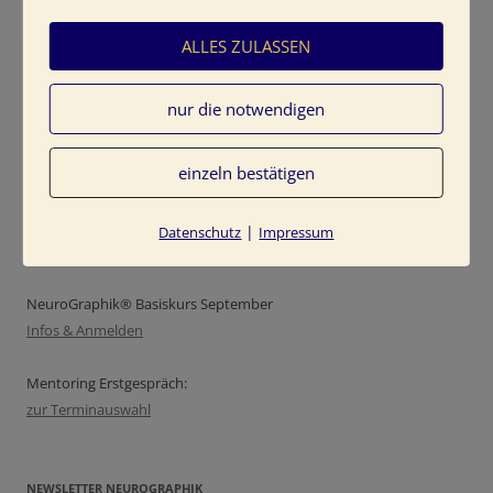
ALLES ZULASSEN
Mit Kreativitäts-Prozessen und Naturerlebnissen begleite ich
nur die notwendigen
Menschen auf ihrem Weg in die persönliche Freiheit. Mit Farben
und Bewegung gehen wir gemeinsam auf die Reise, die zu einer
einzeln bestätigen
grundlegenden Wandlung führt.
|
Datenschutz
Impressum
TINE KOCOUREK LIVE:
NeuroGraphik® Basiskurs September
Infos & Anmelden
Mentoring Erstgespräch:
zur Terminauswahl
NEWSLETTER NEUROGRAPHIK