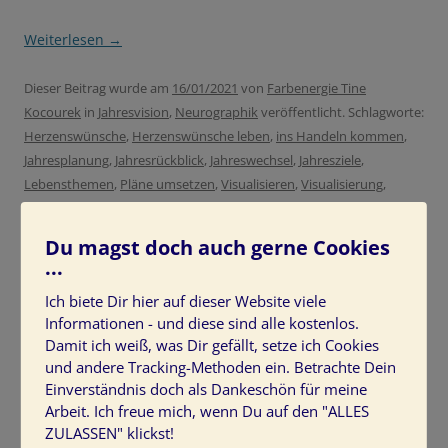
Weiterlesen
→
Dieser Beitrag wurde am
16/01/2021
von
Farbenergie Tine
Kocourek
in
Jahresvision
,
Neurographik
veröffentlicht. Schlagworte:
Herzenswünsche
,
Herzenswünsche leben
,
ins Handeln kommen
,
Jahresplanung
,
Jahresrückblick
,
Jahreswechsel
,
Jahresziele
,
Lebensthemen
,
Pläne umsetzen
,
Visualisieren
,
Visualisierung
,
Vorhaben realisieren
,
Ziele
,
Ziele erreichen
,
Ziele planen
,
Zieleplanung
.
Du magst doch auch gerne Cookies
...
Ich biete Dir hier auf dieser Website viele
Informationen - und diese sind alle kostenlos.
Damit ich weiß, was Dir gefällt, setze ich Cookies
HIER SCHREIBT TINE KOCOUREK
und andere Tracking-Methoden ein. Betrachte Dein
Einverständnis doch als Dankeschön für meine
Arbeit. Ich freue mich, wenn Du auf den "ALLES
ZULASSEN" klickst!