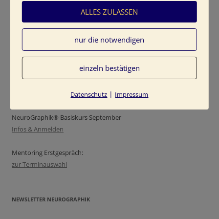
ALLES ZULASSEN
Mit Kreativitäts-Prozessen und Naturerlebnissen begleite ich
Menschen auf ihrem Weg in die persönliche Freiheit. Mit Farben
nur die notwendigen
und Bewegung gehen wir gemeinsam auf die Reise, die zu einer
grundlegenden Wandlung führt.
einzeln bestätigen
|
Datenschutz
Impressum
TINE KOCOUREK LIVE:
NeuroGraphik® Basiskurs September
Infos & Anmelden
Mentoring Erstgespräch:
zur Terminauswahl
NEWSLETTER NEUROGRAPHIK