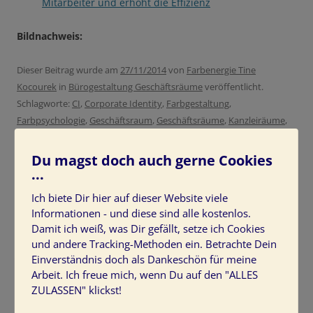
Mitarbeiter und erhöht die Effizienz
Bildnachweis:
Dieser Beitrag wurde am
27/11/2014
von
Farbenergie Tine
Kocourek
in
Bürogestaltung Geschäftsräume
veröffentlicht.
Schlagworte:
CI
,
Corporate Identity
,
Farbgestaltung
,
Farbpsychologie
,
Geschäftsraum
,
Geschäftsräume
,
Kanzleiräume
,
Raumgestaltung
.
Du magst doch auch gerne Cookies
...
Ich biete Dir hier auf dieser Website viele
Informationen - und diese sind alle kostenlos.
HIER SCHREIBT TINE KOCOUREK
Damit ich weiß, was Dir gefällt, setze ich Cookies
und andere Tracking-Methoden ein. Betrachte Dein
Einverständnis doch als Dankeschön für meine
Arbeit. Ich freue mich, wenn Du auf den "ALLES
ZULASSEN" klickst!