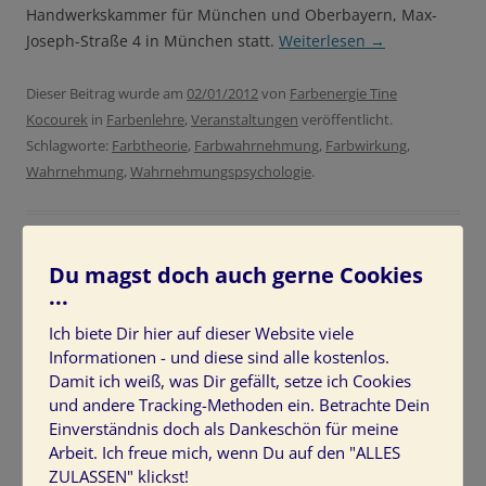
Handwerkskammer für München und Oberbayern, Max-
Joseph-Straße 4 in München statt.
Weiterlesen
→
Dieser Beitrag wurde am
02/01/2012
von
Farbenergie Tine
Kocourek
in
Farbenlehre
,
Veranstaltungen
veröffentlicht.
Schlagworte:
Farbtheorie
,
Farbwahrnehmung
,
Farbwirkung
,
Wahrnehmung
,
Wahrnehmungspsychologie
.
Du magst doch auch gerne Cookies
...
Interaction of Color, Josef Albers
Ich biete Dir hier auf dieser Website viele
Informationen - und diese sind alle kostenlos.
Schreibe eine Antwort
Damit ich weiß, was Dir gefällt, setze ich Cookies
und andere Tracking-Methoden ein. Betrachte Dein
Zusammenspiel der Farben: Interaktion von
Einverständnis doch als Dankeschön für meine
Farben
Arbeit. Ich freue mich, wenn Du auf den "ALLES
ZULASSEN" klickst!