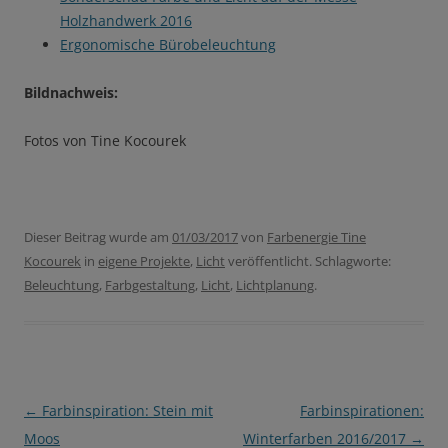
Holzhandwerk 2016
Ergonomische Bürobeleuchtung
Bildnachweis:
Fotos von Tine Kocourek
Dieser Beitrag wurde am
01/03/2017
von
Farbenergie Tine
Kocourek
in
eigene Projekte
,
Licht
veröffentlicht. Schlagworte:
Beleuchtung
,
Farbgestaltung
,
Licht
,
Lichtplanung
.
Beitragsnavigation
←
Farbinspiration: Stein mit
Farbinspirationen:
Moos
Winterfarben 2016/2017
→