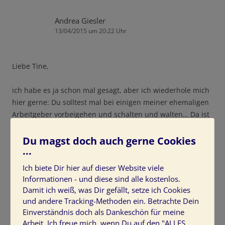
Andrea Giesler
13/04/2015 um 20:22 Uhr
Liebe Tine,
ich habe es ja schon mal gesagt, aber ich wiederhole mich
hier gerne: Du solltest mal bei einigen meiner ehemaligen
Arbeitgeber vorbeigehen und schalten und walten… Da ist
noch einiges an Potential drin, um es vorsichtig
auszudrücken.
Du magst doch auch gerne Cookies
...
Ich verstehe gar nicht, weshalb dieses Thema so häufig zu
Ich biete Dir hier auf dieser Website viele
kurz kommt. Eigentlich sollte es Arbeitgebern klar sein,
Informationen - und diese sind alle kostenlos.
dass die og. Gestaltungsmöglichkeiten Auswirkungen
Damit ich weiß, was Dir gefällt, setze ich Cookies
haben. Immerhin ist das bei der Effizienzsteigerung seit
und andere Tracking-Methoden ein. Betrachte Dein
fast 100 Jahren wissenschaftlich erwiesen…
Einverständnis doch als Dankeschön für meine
Arbeit. Ich freue mich, wenn Du auf den "ALLES