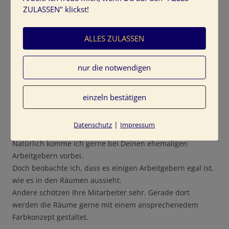
ZULASSEN" klickst!
Liebe Grüße, Andrea
ALLES ZULASSEN
Tine Kocourek
nur die notwendigen
14/04/2015 um 20:56 Uhr
einzeln bestätigen
Liebe Andrea,
|
Datenschutz
Impressum
Vielen Dank für Deinen Kommentar.
Natürlich komme ich gerne bei Deinen ehemaligen
Arbeitgebern vorbei.
Doch beobachte ich, dass es einigen Arbeitgebern egal ist,
wie es in den Räumen aussieht.
Andere schötzen Ihre Mitarbeiter sehr. Gerade dort
werden die Räume gerne mit einem ansprechenedem
Farbkonzept gestaltet.