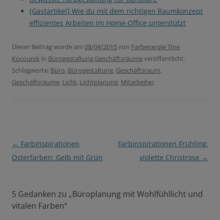
[Gastartikel] Wie du mit dem richtigen Raumkonzept
effizientes Arbeiten im Home-Office unterstützt
Dieser Beitrag wurde am
08/04/2015
von
Farbenergie Tine
Kocourek
in
Bürogestaltung Geschäftsräume
veröffentlicht.
Schlagworte:
Büro
,
Bürogestaltung
,
Geschäftsraum
,
Geschäftsräume
,
Licht
,
Lichtplanung
,
Mitarbeiter
.
Beitragsnavigation
←
Farbinspirationen
Farbinspirationen Frühling:
Osterfarben: Gelb mit Grün
violette Christrose
→
5 Gedanken zu „
Büroplanung mit Wohlfühllicht und
vitalen Farben
“