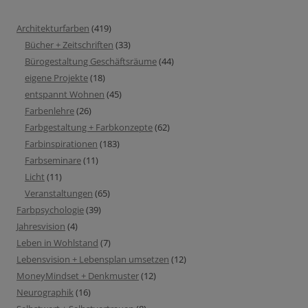
Architekturfarben
(419)
Bücher + Zeitschriften
(33)
Bürogestaltung Geschäftsräume
(44)
eigene Projekte
(18)
entspannt Wohnen
(45)
Farbenlehre
(26)
Farbgestaltung + Farbkonzepte
(62)
Farbinspirationen
(183)
Farbseminare
(11)
Licht
(11)
Veranstaltungen
(65)
Farbpsychologie
(39)
Jahresvision
(4)
Leben in Wohlstand
(7)
Lebensvision + Lebensplan umsetzen
(12)
MoneyMindset + Denkmuster
(12)
Neurographik
(16)