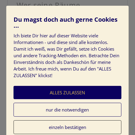
Wer seine Räume
professionell planen lässt,
Du magst doch auch gerne Cookies
erreicht mit Farbe und
...
Licht mehr Wirkung.
Ich biete Dir hier auf dieser Website viele
Informationen - und diese sind alle kostenlos.
CLICK TO TWEET
Damit ich weiß, was Dir gefällt, setze ich Cookies
und andere Tracking-Methoden ein. Betrachte Dein
Einverständnis doch als Dankeschön für meine
Lesen Sie auch:
Arbeit. Ich freue mich, wenn Du auf den "ALLES
ZULASSEN" klickst!
Was gehört zu einem Farbkonzept
Polaritätenprofil zur Kundenbefragung
ALLES ZULASSEN
Wissen, wie es einfach funktioniert:
Farbseminare
Dieser Beitrag wurde am
23/08/2012
von
Farbenergie Tine
nur die notwendigen
Kocourek
in
Farbgestaltung + Farbkonzepte
veröffentlicht.
Schlagworte:
Farbtöne
,
Kunden
,
Kundenberatung
,
einzeln bestätigen
Kundenwünsche
,
Material
.