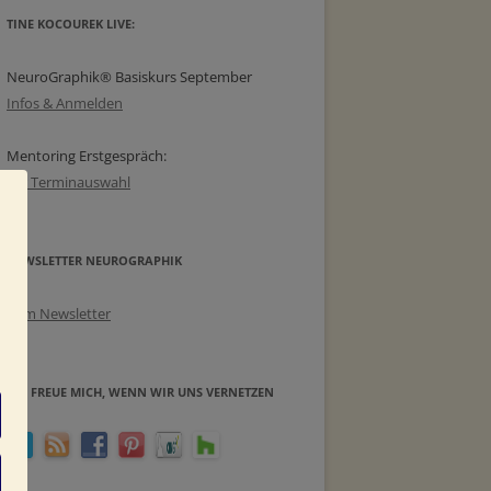
TINE KOCOUREK LIVE:
NeuroGraphik® Basiskurs September
Infos & Anmelden
Mentoring Erstgespräch:
zur Terminauswahl
NEWSLETTER NEUROGRAPHIK
Zum Newsletter
ICH FREUE MICH, WENN WIR UNS VERNETZEN