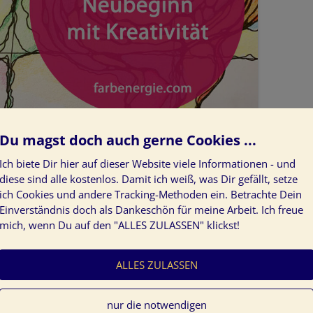
Du magst doch auch gerne Cookies ...
n
Ich biete Dir hier auf dieser Website viele Informationen - und
diese sind alle kostenlos. Damit ich weiß, was Dir gefällt, setze
de viele. Ich habe momentan im Juni 2021 den
ich Cookies und andere Tracking-Methoden ein. Betrachte Dein
orona vorbei ist. Oder ist es nur eine Verschnaufpause?
Einverständnis doch als Dankeschön für meine Arbeit. Ich freue
mich, wenn Du auf den "ALLES ZULASSEN" klickst!
Die warme Jahreszeit für Erholung und Urlaub ist
ALLES ZULASSEN
uch hervorragend dazu, in Ruhe einmal
 soll. Jetzt ist die Zeit des Jahres, um das Leben
nur die notwendigen
 Zukunft neu zu gestalten: