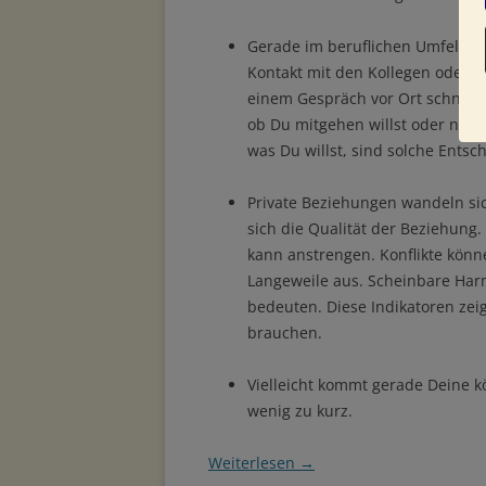
Gerade im beruflichen Umfeld hat
Kontakt mit den Kollegen oder 
einem Gespräch vor Ort schnell
ob Du mitgehen willst oder nich
was Du willst, sind solche Entsc
Private Beziehungen wandeln si
sich die Qualität der Beziehung
kann anstrengen. Konflikte könne
Langeweile aus. Scheinbare Har
bedeuten. Diese Indikatoren zei
brauchen.
Vielleicht kommt gerade Deine k
wenig zu kurz.
Weiterlesen
→