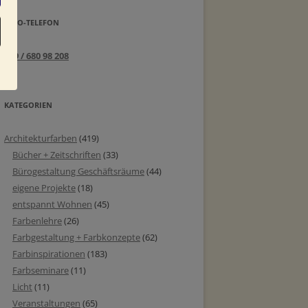
INFO-TELEFON
089 / 680 98 208
KATEGORIEN
Architekturfarben
(419)
Bücher + Zeitschriften
(33)
Bürogestaltung Geschäftsräume
(44)
eigene Projekte
(18)
entspannt Wohnen
(45)
Farbenlehre
(26)
Farbgestaltung + Farbkonzepte
(62)
Farbinspirationen
(183)
Farbseminare
(11)
Licht
(11)
Veranstaltungen
(65)