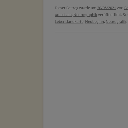
Dieser Beitrag wurde am
30/05/2021
von
Fa
umsetzen
,
Neurographik
veröffentlicht. S
Lebenslandkarte
,
Neubeginn
,
Neurografik
,