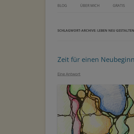
BLOG
ÜBER MICH
GRATIS
ÜBER TINE KOCOUREK
DEIN GEZE
WOCHENPL
SCHLAGWORT-ARCHIVE:
PRESSE
LEBEN NEU GESTALTE
ZEICHNE DE
METHODEN
MASTERCLA
PARTNER
Zeit für einen Neubeginn
Eine Antwort