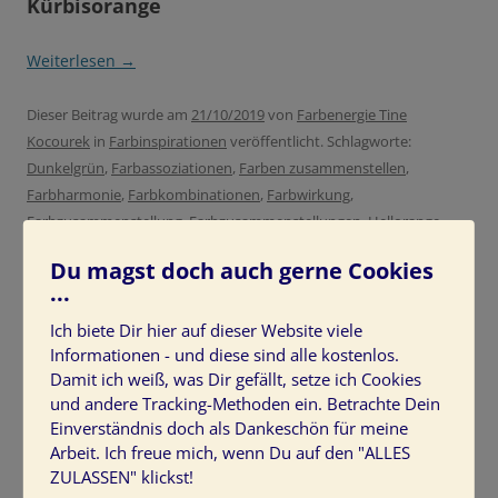
Kürbisorange
Weiterlesen
→
Dieser Beitrag wurde am
21/10/2019
von
Farbenergie Tine
Kocourek
in
Farbinspirationen
veröffentlicht. Schlagworte:
Dunkelgrün
,
Farbassoziationen
,
Farben zusammenstellen
,
Farbharmonie
,
Farbkombinationen
,
Farbwirkung
,
Farbzusammenstellung
,
Farbzusammenstellungen
,
Hellorange
,
Herbst
,
Herbstfarben
,
Indischgelb
,
Kürbisorange
,
Warme Farben
.
Du magst doch auch gerne Cookies
...
Ich biete Dir hier auf dieser Website viele
Informationen - und diese sind alle kostenlos.
Damit ich weiß, was Dir gefällt, setze ich Cookies
HIER SCHREIBT TINE KOCOUREK
und andere Tracking-Methoden ein. Betrachte Dein
Einverständnis doch als Dankeschön für meine
Arbeit. Ich freue mich, wenn Du auf den "ALLES
ZULASSEN" klickst!