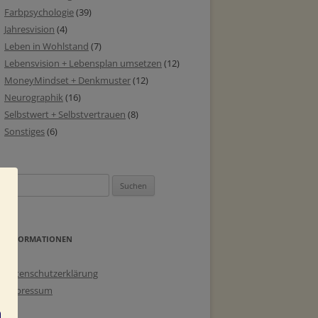
Farbpsychologie
(39)
Jahresvision
(4)
Leben in Wohlstand
(7)
Lebensvision + Lebensplan umsetzen
(12)
MoneyMindset + Denkmuster
(12)
Neurographik
(16)
Selbstwert + Selbstvertrauen
(8)
Sonstiges
(6)
Suchen
nach:
INFORMATIONEN
Datenschutzerklärung
Impressum