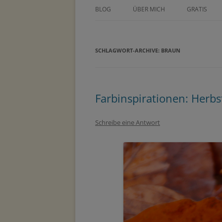
BLOG
ÜBER MICH
GRATIS
ÜBER TINE KOCOUREK
DEIN GEZE
WOCHENPL
SCHLAGWORT-ARCHIVE:
PRESSE
BRAUN
ZEICHNE DE
METHODEN
MASTERCLA
PARTNER
Farbinspirationen: Herbs
Schreibe eine Antwort