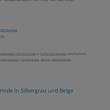
und Dunkel
016
rbenergie Tine Kocourek
in
Farbinspirationen
veröffentlicht.
ombinationen
,
Farbwirkung
,
Winter
,
Winterfarben
.
inde in Silbergrau und Beige