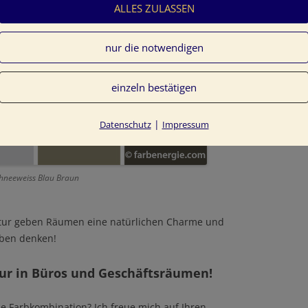
ALLES ZULASSEN
nur die notwendigen
einzeln bestätigen
|
Datenschutz
Impressum
chneeweiss Blau Braun
atur geben Räumen eine natürlichen Charme und
rben denken!
ur in Büros und Geschäftsräumen!
ie Farbkombination? Ich freue mich auf Ihren