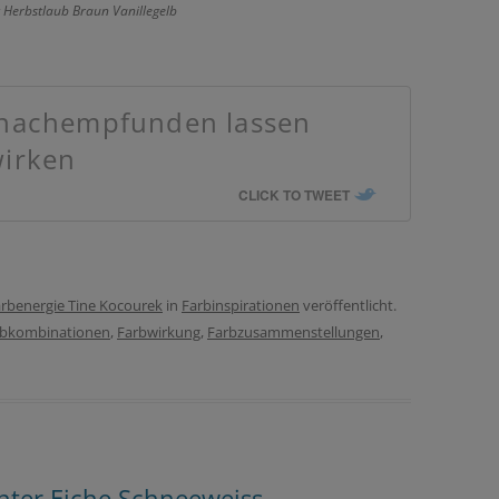
 Herbstlaub Braun Vanillegelb
 nachempfunden lassen
wirken
CLICK TO TWEET
rbenergie Tine Kocourek
in
Farbinspirationen
veröffentlicht.
rbkombinationen
,
Farbwirkung
,
Farbzusammenstellungen
,
inter Eiche Schneeweiss