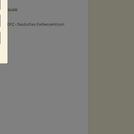
MITGLIED
im DFZ - Deutsches Farbenzentrum