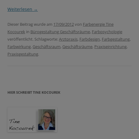
Weiterlesen
→
Dieser Beitrag wurde am
17/09/2012
von
Farbenergie Tine
Kocourek
in
Bürogestaltung Geschäftsräume
,
Farbpsychologie
veröffentlicht. Schlagworte:
Arztpraxis
,
Farbdesign
,
Farbgestaltung
,
Farbwirkung
,
Geschäftsraum
,
Geschäftsräume
,
Praxiseinrichtung
,
Praxisgestaltung
.
HIER SCHREIBT TINE KOCOUREK