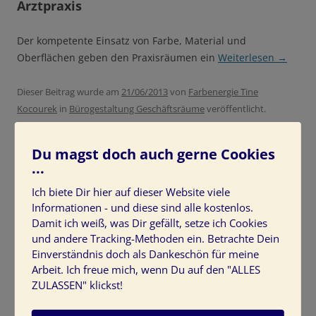
Arztpraxis
Der kompetente Einsatz von Farbe, Material und
Oberflächen geben den Praxisräumen ein
Weiterlesen
→
Dieser Beitrag wurde am
21/06/2013
von
Farbenergie Tine
Kocourek
in
Bürogestaltung Geschäftsräume
veröffentlicht.
Schlagworte:
Arztpraxis
,
Farbdesign
,
Farbgestaltung
,
Geschäftsraum
,
Geschäftsräume
,
Praxiseinrichtung
,
Du magst doch auch gerne Cookies
Praxisgestaltung
,
Senioren
.
...
Ich biete Dir hier auf dieser Website viele
Informationen - und diese sind alle kostenlos.
Damit ich weiß, was Dir gefällt, setze ich Cookies
und andere Tracking-Methoden ein. Betrachte Dein
Farben im Wartezimmer wirken
Einverständnis doch als Dankeschön für meine
beruhigend auf Patienten
Arbeit. Ich freue mich, wenn Du auf den "ALLES
ZULASSEN" klickst!
Schreibe eine Antwort