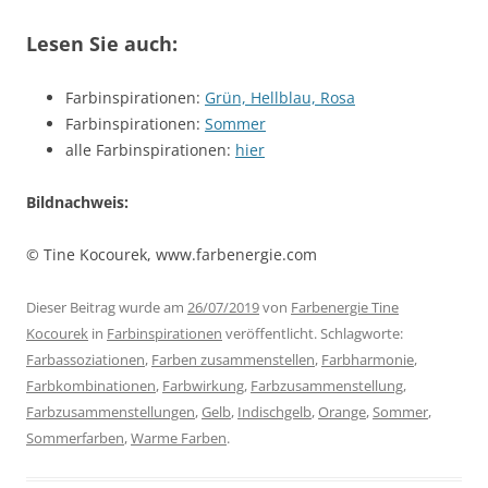
Lesen Sie auch:
Farbinspirationen:
Grün, Hellblau, Rosa
Farbinspirationen:
Sommer
alle Farbinspirationen:
hier
Bildnachweis:
© Tine Kocourek, www.farbenergie.com
Dieser Beitrag wurde am
26/07/2019
von
Farbenergie Tine
Kocourek
in
Farbinspirationen
veröffentlicht. Schlagworte:
Farbassoziationen
,
Farben zusammenstellen
,
Farbharmonie
,
Farbkombinationen
,
Farbwirkung
,
Farbzusammenstellung
,
Farbzusammenstellungen
,
Gelb
,
Indischgelb
,
Orange
,
Sommer
,
Sommerfarben
,
Warme Farben
.