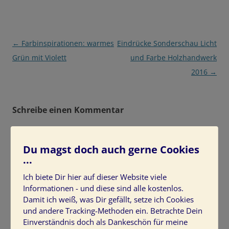
Beitragsnavigation
←
Farbinspirationen: warmes
Eindrücke Sonderschau Licht
Grün mit Violett
und Farbe Holzhandwerk
2016
→
Schreibe einen Kommentar
Deine E-Mail-Adresse wird nicht veröffentlicht.
Erforderliche Felder sind mit
*
markiert
Du magst doch auch gerne Cookies
Kommentar
*
...
Ich biete Dir hier auf dieser Website viele
Informationen - und diese sind alle kostenlos.
Damit ich weiß, was Dir gefällt, setze ich Cookies
und andere Tracking-Methoden ein. Betrachte Dein
Einverständnis doch als Dankeschön für meine