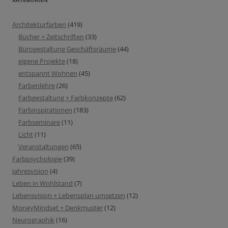
Architekturfarben
(419)
Bücher + Zeitschriften
(33)
Bürogestaltung Geschäftsräume
(44)
eigene Projekte
(18)
entspannt Wohnen
(45)
Farbenlehre
(26)
Farbgestaltung + Farbkonzepte
(62)
Farbinspirationen
(183)
Farbseminare
(11)
Licht
(11)
Veranstaltungen
(65)
Farbpsychologie
(39)
Jahresvision
(4)
Leben in Wohlstand
(7)
Lebensvision + Lebensplan umsetzen
(12)
MoneyMindset + Denkmuster
(12)
Neurographik
(16)