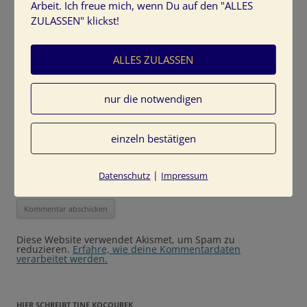
Arbeit. Ich freue mich, wenn Du auf den "ALLES
ZULASSEN" klickst!
Name
*
ALLES ZULASSEN
nur die notwendigen
E-Mail-Adresse
*
einzeln bestätigen
Website
|
Datenschutz
Impressum
Diese Website verwendet Akismet, um Spam zu
reduzieren.
Erfahre, wie deine Kommentardaten
verarbeitet werden.
HIER SCHREIBT TINE KOCOUREK