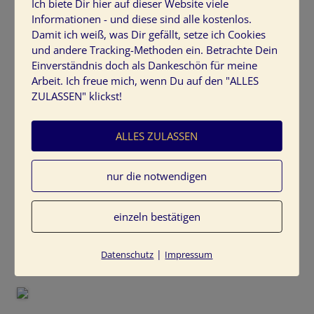
Ich biete Dir hier auf dieser Website viele
Wenden Sie die Regeln des Feng Shui, die asiatische
Informationen - und diese sind alle kostenlos.
Harmonielehre, bereits bei der Badplanung an. So bringen
Damit ich weiß, was Dir gefällt, setze ich Cookies
Sie ganz einfach Geborgenheit und Ruhe in diesen
und andere Tracking-Methoden ein. Betrachte Dein
wichtigen Raum und Gelassenheit in Ihr Leben.
Einverständnis doch als Dankeschön für meine
Arbeit. Ich freue mich, wenn Du auf den "ALLES
Individuelle Badideen
ZULASSEN" klickst!
Eine individuell auf Ihre Kundenwünsche und Bedürfnisse
ALLES ZULASSEN
abgestimmte Badplanung, die Farbkonzept, Lichtplanung
und Materialauswahl beinhaltet, bringt Ihnen persönliches
nur die notwendigen
Wohlbefinden. In einem harmonischen Badezimmer
starten Sie entspannter in den Tag.
einzeln bestätigen
Weitere Anregungen für schöne Bäder
|
Datenschutz
Impressum
finden Sie in den beiden Büchern: