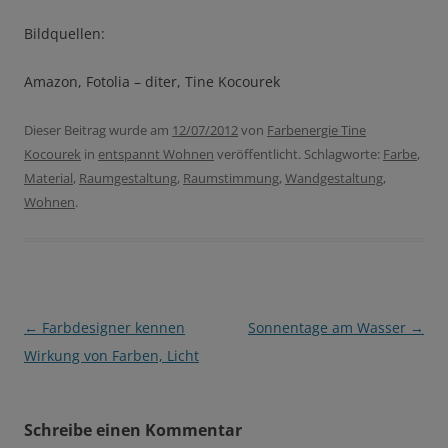
Bildquellen:
Amazon, Fotolia – diter, Tine Kocourek
Dieser Beitrag wurde am
12/07/2012
von
Farbenergie Tine
Kocourek
in
entspannt Wohnen
veröffentlicht. Schlagworte:
Farbe
,
Material
,
Raumgestaltung
,
Raumstimmung
,
Wandgestaltung
,
Wohnen
.
Beitragsnavigation
←
Farbdesigner kennen
Sonnentage am Wasser
→
Wirkung von Farben, Licht
Schreibe einen Kommentar