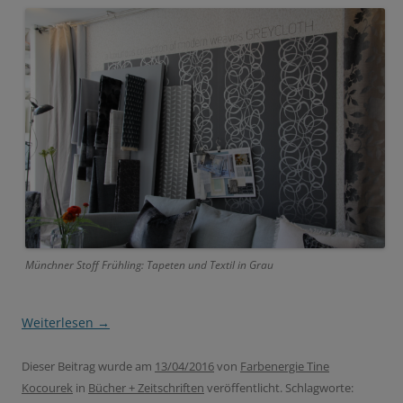
Münchner Stoff Frühling: Tapeten und Textil in Grau
Weiterlesen
→
Dieser Beitrag wurde am
13/04/2016
von
Farbenergie Tine
Kocourek
in
Bücher + Zeitschriften
veröffentlicht. Schlagworte: