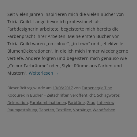
Seit vielen Jahren inspirieren mich die vielen Bücher von
Tricia Guild. Lange bevor ich professionell als
Farbdesignerin arbeitete, begeisterte mich bereits die
Farbenpracht ihrer Arbeiten. Meine ersten Bücher von
Tricia Guild waren „on colour“, „in town“ und „effektvolle
BlumenDekorationen“, in die ich mich immer wieder gerne
vertiefe. Andere folgten und begeistern mich genauso wie
„Colour Farbräume“ oder „Style: Räume aus Farben und
Mustern“.
Weiterlesen
→
Dieser Beitrag wurde am
13/06/2017
von
Farbenergie Tine
Kocourek
in
Bücher + Zeitschriften
veröffentlicht. Schlagworte:
Dekoration
,
Farbkombinationen
,
Farbtöne
,
Grau
,
Interview
,
Raumgestaltung
,
Tapeten
,
Textilien
,
Vorhänge
,
Wandfarben
.