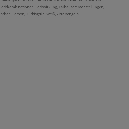
rbenergie Tine Kocourek
in
Farbinspirationen
veröffentlicht.
Farbkombinationen
,
Farbwirkung
,
Farbzusammenstellungen
,
Farben
,
Lemon
,
Türkisgrün
,
Weiß
,
Zitronengelb
.