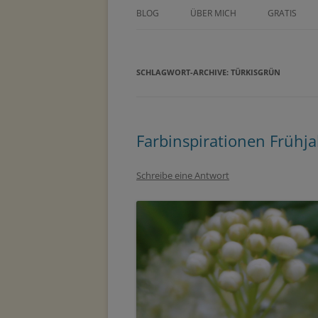
BLOG
ÜBER MICH
GRATIS
ÜBER TINE KOCOUREK
DEIN GEZE
WOCHENPL
SCHLAGWORT-ARCHIVE:
PRESSE
TÜRKISGRÜN
ZEICHNE DE
METHODEN
MASTERCLA
PARTNER
Farbinspirationen Frühj
Schreibe eine Antwort