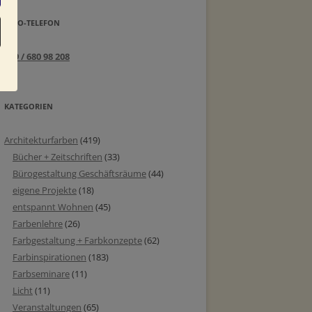
INFO-TELEFON
089 / 680 98 208
KATEGORIEN
Architekturfarben
(419)
Bücher + Zeitschriften
(33)
Bürogestaltung Geschäftsräume
(44)
eigene Projekte
(18)
entspannt Wohnen
(45)
Farbenlehre
(26)
Farbgestaltung + Farbkonzepte
(62)
Farbinspirationen
(183)
Farbseminare
(11)
Licht
(11)
Veranstaltungen
(65)