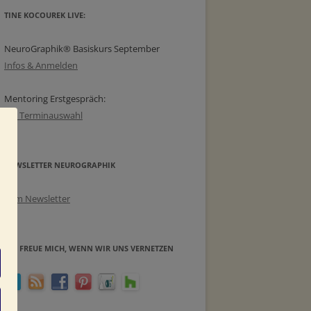
TINE KOCOUREK LIVE:
NeuroGraphik® Basiskurs September
Infos & Anmelden
Mentoring Erstgespräch:
zur Terminauswahl
NEWSLETTER NEUROGRAPHIK
Zum Newsletter
ICH FREUE MICH, WENN WIR UNS VERNETZEN