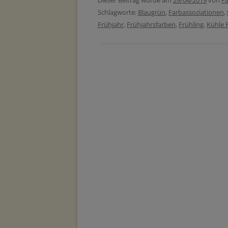
Dieser Beitrag wurde am
29/04/2019
von
Fa
Schlagworte:
Blaugrün
,
Farbassoziationen
,
Frühjahr
,
Frühjahrsfarben
,
Frühling
,
Kühle 