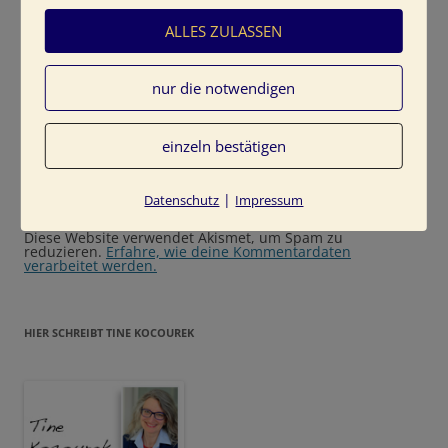
ALLES ZULASSEN
E-Mail-Adresse
*
nur die notwendigen
Website
einzeln bestätigen
|
Datenschutz
Impressum
Diese Website verwendet Akismet, um Spam zu
reduzieren.
Erfahre, wie deine Kommentardaten
verarbeitet werden.
HIER SCHREIBT TINE KOCOUREK