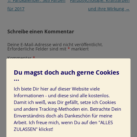
Beitragsnavigation
←
Farbkalender: 365 Farben
Farbpsychologie: Kraftfarben
für 2017
und ihre Wirkung
→
Schreibe einen Kommentar
Deine E-Mail-Adresse wird nicht veröffentlicht.
Erforderliche Felder sind mit
*
markiert
Kommentar
*
Du magst doch auch gerne Cookies
...
Ich biete Dir hier auf dieser Website viele
Informationen - und diese sind alle kostenlos.
Damit ich weiß, was Dir gefällt, setze ich Cookies
und andere Tracking-Methoden ein. Betrachte Dein
Einverständnis doch als Dankeschön für meine
Arbeit. Ich freue mich, wenn Du auf den "ALLES
Name
*
ZULASSEN" klickst!