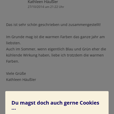
Kathleen Häußler
27/10/2014 um 21:22 Uhr
Das ist sehr schön geschrieben und zusammengestellt!
Im Grunde mag ist die warmen Farben das ganze Jahr am
liebsten.
Auch im Sommer, wenn eigentlich Blau und Grün eher die
kühlende Wirkung haben, liebe ich trotzdem die warmen
Farben.
Viele Grüße
Kathleen Häußler
Du magst doch auch gerne Cookies
...
Schreibe einen Kommentar