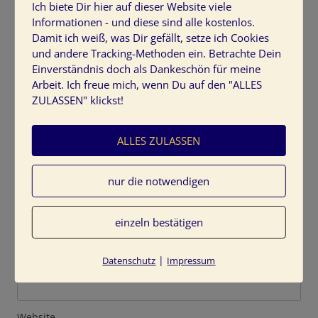
Ich biete Dir hier auf dieser Website viele
Informationen - und diese sind alle kostenlos.
Deine E-Mail-Adresse wird nicht veröffentlicht.
Erforderliche Felder sind mit
*
markiert
Damit ich weiß, was Dir gefällt, setze ich Cookies
und andere Tracking-Methoden ein. Betrachte Dein
Kommentar
*
Einverständnis doch als Dankeschön für meine
Arbeit. Ich freue mich, wenn Du auf den "ALLES
ZULASSEN" klickst!
ALLES ZULASSEN
nur die notwendigen
Name
*
einzeln bestätigen
|
Datenschutz
Impressum
E-Mail-Adresse
*
Website