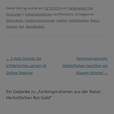
Dieser Beitrag wurde am
10/10/2014
von
Farbenergie Tine
Kocourek
in
Farbinspirationen
veröffentlicht. Schlagworte:
Dekoration
,
Farbkombinationen
,
Herbst
,
Herbstfarben
,
Natur
,
Orange
,
Rot
,
Wandfarben
.
Beitragsnavigation
←
5 gute Gründe für
Farbinspirationen:
erfolgreiches Lernen im
Herbstfarben leuchten vor
Online-Seminar
blauem Himmel
→
Ein Gedanke zu „
Farbinspirationen aus der Natur:
Herbstfarben Rot-Gold
“