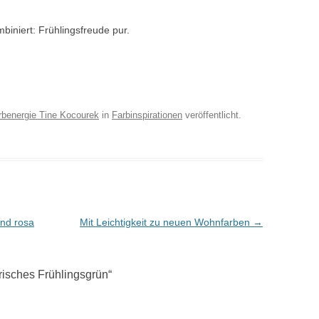
NEUROGRAPHIK BASISKURS
biniert: Frühlingsfreude pur.
DEIN INDIVIDUELLER WEG ZUR
KLARHEIT IM LEBEN
ZEICHNE DEN WEG ZU DEINEN
HERZENWÜNSCHEN
rbenergie Tine Kocourek
in
Farbinspirationen
veröffentlicht.
JAHRESVISION: WAS GEHT 24 –
WAS KOMMT 25
und rosa
Mit Leichtigkeit zu neuen Wohnfarben
→
frisches Frühlingsgrün
“