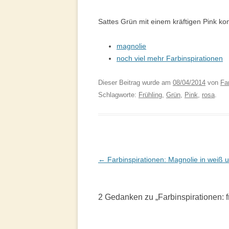
Sattes Grün mit einem kräftigen Pink kom
magnolie
noch viel mehr Farbinspirationen
Dieser Beitrag wurde am
08/04/2014
von
Fa
Schlagworte:
Frühling
,
Grün
,
Pink
,
rosa
.
Beitragsnavigation
←
Farbinspirationen: Magnolie in weiß 
2 Gedanken zu „
Farbinspirationen: 