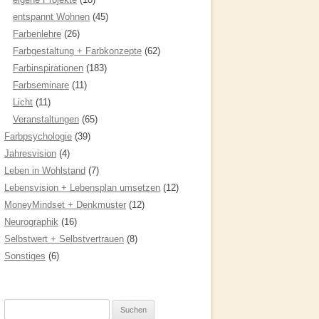
entspannt Wohnen
(45)
Farbenlehre
(26)
Farbgestaltung + Farbkonzepte
(62)
Farbinspirationen
(183)
Farbseminare
(11)
Licht
(11)
Veranstaltungen
(65)
Farbpsychologie
(39)
Jahresvision
(4)
Leben in Wohlstand
(7)
Lebensvision + Lebensplan umsetzen
(12)
MoneyMindset + Denkmuster
(12)
Neurographik
(16)
Selbstwert + Selbstvertrauen
(8)
Sonstiges
(6)
Suchen