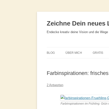
Zeichne Dein neues 
Endecke kreativ deine Vision und die Wege 
BLOG
ÜBER MICH
GRATIS
ÜBER TINE KOCOUREK
DEIN GEZ
WOCHENPL
Farbinspirationen: frische
PRESSE
ZEICHNE D
METHODEN
2 Antworten
MASTERCL
PARTNER
Farbinspirationen im Frühling: Grün