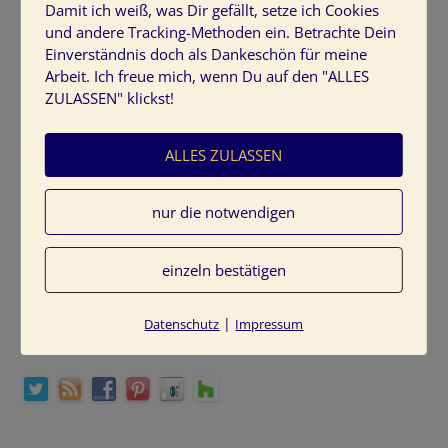
TINE KOCOUREK LIVE:
Damit ich weiß, was Dir gefällt, setze ich Cookies
und andere Tracking-Methoden ein. Betrachte Dein
Einverständnis doch als Dankeschön für meine
NeuroGraphik® Basiskurs September
Arbeit. Ich freue mich, wenn Du auf den "ALLES
Infos & Anmelden
ZULASSEN" klickst!
Mentoring Erstgespräch:
zur Terminauswahl
ALLES ZULASSEN
nur die notwendigen
NEWSLETTER NEUROGRAPHIK
einzeln bestätigen
Zum Newsletter
|
Datenschutz
Impressum
ICH FREUE MICH, WENN WIR UNS VERNETZEN