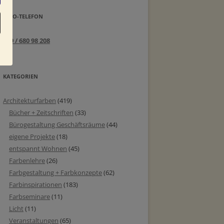
INFO-TELEFON
089 / 680 98 208
KATEGORIEN
Architekturfarben
(419)
Bücher + Zeitschriften
(33)
Bürogestaltung Geschäftsräume
(44)
eigene Projekte
(18)
entspannt Wohnen
(45)
Farbenlehre
(26)
Farbgestaltung + Farbkonzepte
(62)
Farbinspirationen
(183)
Farbseminare
(11)
Licht
(11)
Veranstaltungen
(65)