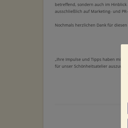
betreffend, sondern auch im Hinblick
ausschließlich auf Marketing- und P
Nochmals herzlichen Dank für diesen 
„Ihre Impulse und Tipps haben mir be
für unser Schönheitsatelier auszuwäh