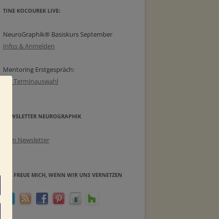
TINE KOCOUREK LIVE:
NeuroGraphik® Basiskurs September
Infos & Anmelden
Mentoring Erstgespräch:
zur Terminauswahl
NEWSLETTER NEUROGRAPHIK
Zum Newsletter
ICH FREUE MICH, WENN WIR UNS VERNETZEN