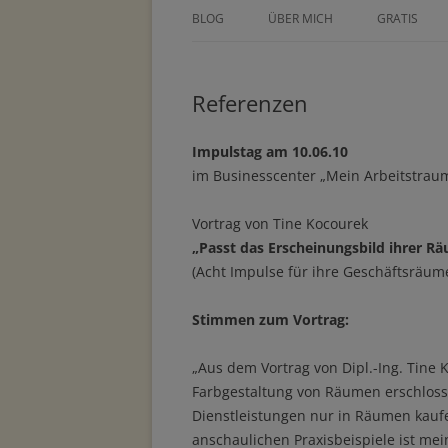
BLOG
ÜBER MICH
GRATIS
ÜBER TINE KOCOUREK
DEIN GEZE
WOCHENPL
Referenzen
PRESSE
ZEICHNE DE
METHODEN
Impulstag am 10.06.10
MASTERCLA
im Businesscenter „Mein Arbeitstra
PARTNER
Vortrag von Tine Kocourek
„Passt das Erscheinungsbild ihrer 
(Acht Impulse für ihre Geschäftsräum
Stimmen zum Vortrag:
„Aus dem Vortrag von Dipl.-Ing. Tine 
Farbgestaltung von Räumen erschloss
Dienstleistungen nur in Räumen kaufe
anschaulichen Praxisbeispiele ist mei