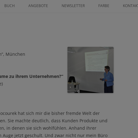
Zum
Inhalt
BUCH
ANGEBOTE
NEWSLETTER
FARBE
KONTAK
springen
ICHNETER
FINANZ MENTORING
FARBLEITSYSTEM
AN GRATIS
ZEICHNE DEINEN LEBENSWEG ALS
KUNST AM BAU
IN GLÜCK 2025
POWER-FRAU
PROJEKTE
SS GRATIS
LÖSE LIMITIERENDE
um“, München
KUNDENSTIMMEN
GLAUBENSSÄTZE ÜBER GELD AUF
NEUROGRAPHIK BASISKURS
Räume zu ihrem Unternehmen?“
e)
DEIN INDIVIDUELLER WEG ZUR
KLARHEIT IM LEBEN
ZEICHNE DEN WEG ZU DEINEN
HERZENWÜNSCHEN
Kocourek hat sich mir die bisher fremde Welt der
en. Sie machte deutlich, dass Kunden Produkte und
JAHRESVISION: WAS GEHT 24 –
n, in denen sie sich wohlfühlen. Anhand ihrer
WAS KOMMT 25
n Auge jetzt geschult. Und zwar nicht nur mein Büro