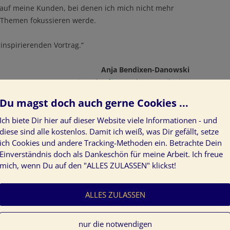
 auf meine Kunden, bei denen ich mich nicht mehr
R-Themen fokussieren werde.
inspirierenden Vortrag.“
Anja Bendixen-Danowski
neue impulse für pr + kommunikation
Du magst doch auch gerne Cookies ...
i der Entscheidung sehr geholfen, um die Farbpalette
len.“
Ich biete Dir hier auf dieser Website viele Informationen - und
diese sind alle kostenlos. Damit ich weiß, was Dir gefällt, setze
ich Cookies und andere Tracking-Methoden ein. Betrachte Dein
Simona Kelber
Einverständnis doch als Dankeschön für meine Arbeit. Ich freue
Beautifulme-atelier.de
mich, wenn Du auf den "ALLES ZULASSEN" klickst!
ALLES ZULASSEN
nur die notwendigen