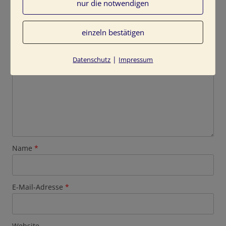
nur die notwendigen
Deine E-Mail-Adresse wird nicht veröffentlicht.
Erforderliche Felder sind mit
*
markiert
einzeln bestätigen
Kommentar
*
|
Datenschutz
Impressum
Name
*
E-Mail-Adresse
*
Website