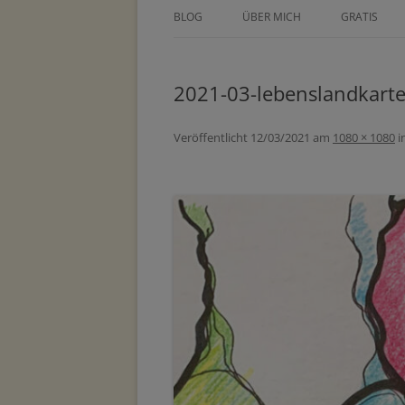
BLOG
ÜBER MICH
GRATIS
ÜBER TINE KOCOUREK
DEIN GEZE
WOCHENPL
2021-03-lebenslandkart
PRESSE
ZEICHNE DE
METHODEN
Veröffentlicht
12/03/2021
am
1080 × 1080
i
MASTERCLA
PARTNER