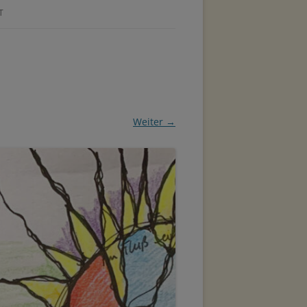
T
Weiter →