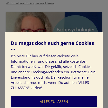
Wohnfarben für Körper und Seele
.
Du magst doch auch gerne Cookies
...
Ich biete Dir hier auf dieser Website viele
Informationen - und diese sind alle kostenlos.
Damit ich weiß, was Dir gefällt, setze ich Cookies
Farbpsychologie: 5 Wohnfarben für Körper und Seele
und andere Tracking-Methoden ein. Betrachte Dein
Einverständnis doch als Dankeschön für meine
Farbpsychologie-5-Wohnfarben-Koerper-Seele
Arbeit. Ich freue mich, wenn Du auf den "ALLES
ZULASSEN" klickst!
ALLES ZULASSEN