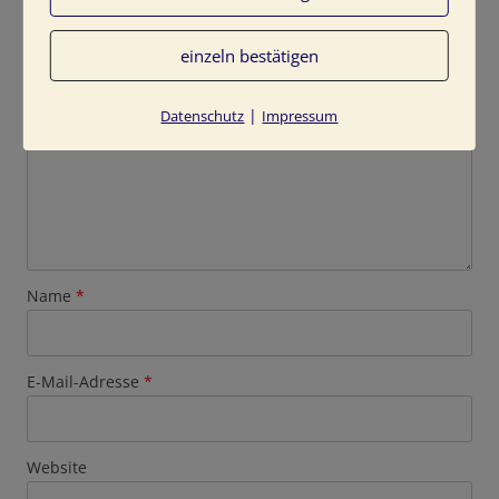
Deine E-Mail-Adresse wird nicht veröffentlicht.
Erforderliche Felder sind mit
*
markiert
Kommentar
*
einzeln bestätigen
|
Datenschutz
Impressum
Name
*
E-Mail-Adresse
*
Website