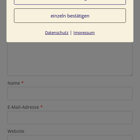
Deine E-Mail-Adresse wird nicht veröffentlicht.
Erforderliche Felder sind mit
*
markiert
Kommentar
*
einzeln bestätigen
|
Datenschutz
Impressum
Name
*
E-Mail-Adresse
*
Website