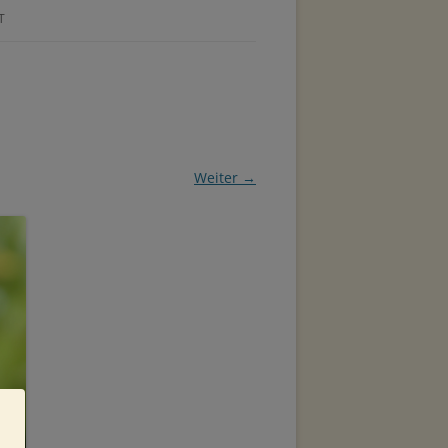
T
Weiter →