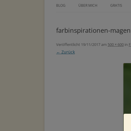
BLOG
ÜBER MICH
GRATIS
ÜBER TINE KOCOUREK
DEIN GEZE
WOCHENPL
farbinspirationen-magen
PRESSE
ZEICHNE DE
METHODEN
Veröffentlicht
19/11/2017
am
500 × 600
in
F
MASTERCLA
← Zurück
PARTNER