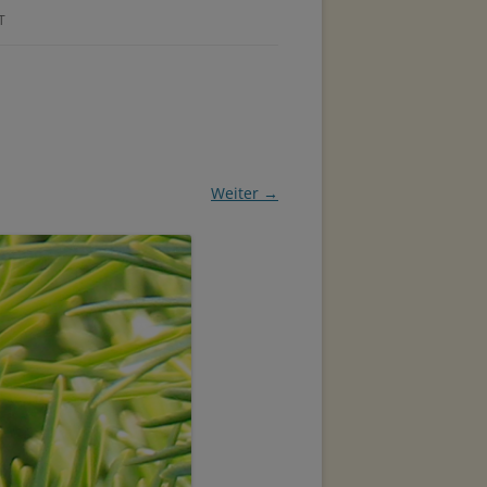
T
Weiter →