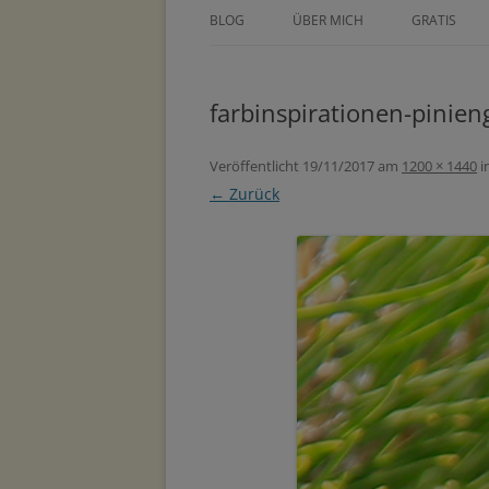
BLOG
ÜBER MICH
GRATIS
ÜBER TINE KOCOUREK
DEIN GEZE
WOCHENPL
farbinspirationen-pinien
PRESSE
ZEICHNE DE
METHODEN
Veröffentlicht
19/11/2017
am
1200 × 1440
i
MASTERCLA
← Zurück
PARTNER