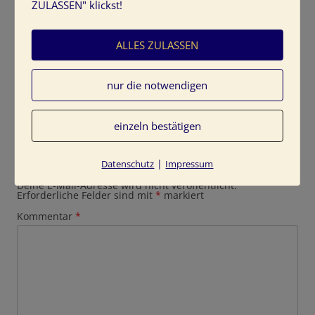
ZULASSEN" klickst!
ALLES ZULASSEN
nur die notwendigen
einzeln bestätigen
Schreibe einen Kommentar
|
Datenschutz
Impressum
Deine E-Mail-Adresse wird nicht veröffentlicht.
Erforderliche Felder sind mit
*
markiert
Kommentar
*