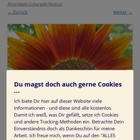
Ahornblatt Ockergelb Rostrot
.
← Zurück
Weiter →
Du magst doch auch gerne Cookies
...
Ich biete Dir hier auf dieser Website viele
Informationen - und diese sind alle kostenlos.
Damit ich weiß, was Dir gefällt, setze ich Cookies
und andere Tracking-Methoden ein. Betrachte Dein
Einverständnis doch als Dankeschön für meine
Arbeit. Ich freue mich, wenn Du auf den "ALLES