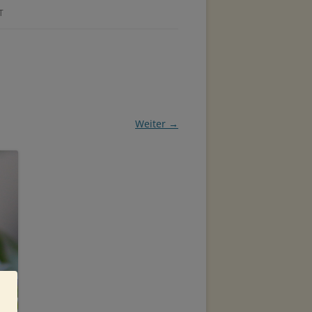
T
Weiter →