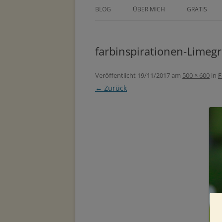
BLOG
ÜBER MICH
GRATIS
ÜBER TINE KOCOUREK
DEIN GEZE
WOCHENPL
farbinspirationen-Limeg
PRESSE
ZEICHNE DE
METHODEN
Veröffentlicht
19/11/2017
am
500 × 600
in
F
MASTERCLA
← Zurück
PARTNER