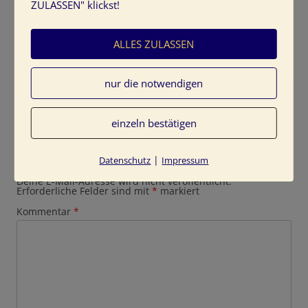
ZULASSEN" klickst!
ALLES ZULASSEN
nur die notwendigen
einzeln bestätigen
Schreibe einen Kommentar
|
Datenschutz
Impressum
Deine E-Mail-Adresse wird nicht veröffentlicht.
Erforderliche Felder sind mit
*
markiert
Kommentar
*