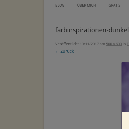
BLOG
ÜBER MICH
GRATIS
ÜBER TINE KOCOUREK
DEIN GEZE
WOCHENPL
farbinspirationen-dunkell
PRESSE
ZEICHNE DE
METHODEN
Veröffentlicht
19/11/2017
am
500 × 600
in
F
MASTERCLA
← Zurück
PARTNER