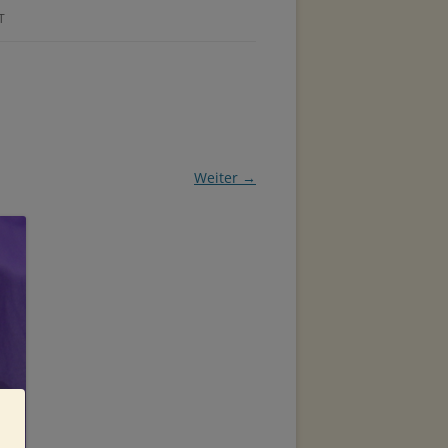
T
Weiter →