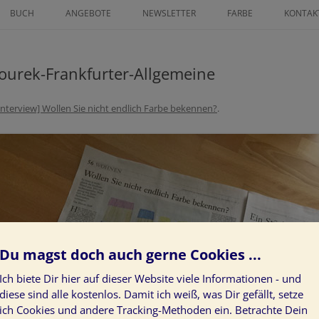
Zum
Inhalt
BUCH
ANGEBOTE
NEWSLETTER
FARBE
KONTAK
springen
ICHNETER
FINANZ MENTORING
FARBLEITSYSTEM
AN GRATIS
ourek-Frankfurter-Allgemeine
ZEICHNE DEINEN LEBENSWEG ALS
KUNST AM BAU
IN GLÜCK 2025
POWER-FRAU
PROJEKTE
Interview] Wollen Sie nicht endlich Farbe bekennen?
.
SS GRATIS
LÖSE LIMITIERENDE
KUNDENSTIMMEN
GLAUBENSSÄTZE ÜBER GELD AUF
NEUROGRAPHIK BASISKURS
DEIN INDIVIDUELLER WEG ZUR
KLARHEIT IM LEBEN
ZEICHNE DEN WEG ZU DEINEN
Du magst doch auch gerne Cookies ...
HERZENWÜNSCHEN
Ich biete Dir hier auf dieser Website viele Informationen - und
JAHRESVISION: WAS GEHT 24 –
diese sind alle kostenlos. Damit ich weiß, was Dir gefällt, setze
WAS KOMMT 25
ich Cookies und andere Tracking-Methoden ein. Betrachte Dein