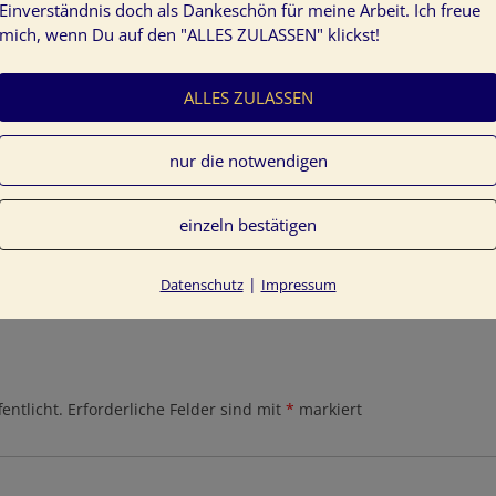
Einverständnis doch als Dankeschön für meine Arbeit. Ich freue
mich, wenn Du auf den "ALLES ZULASSEN" klickst!
ALLES ZULASSEN
2015-09-Presse-Tine-Kocourek-Frankfurter-Allgemeine
nur die notwendigen
urter-Allgemeine
einzeln bestätigen
|
Datenschutz
Impressum
entlicht.
Erforderliche Felder sind mit
*
markiert