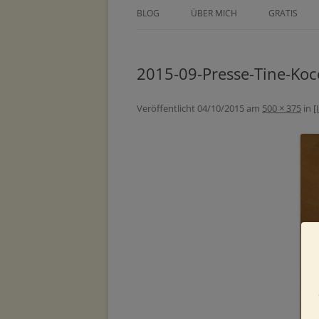
BLOG
ÜBER MICH
GRATIS
ÜBER TINE KOCOUREK
DEIN GEZE
WOCHENPL
2015-09-Presse-Tine-Koc
PRESSE
ZEICHNE DE
METHODEN
Veröffentlicht
04/10/2015
am
500 × 375
in
[
MASTERCLA
PARTNER