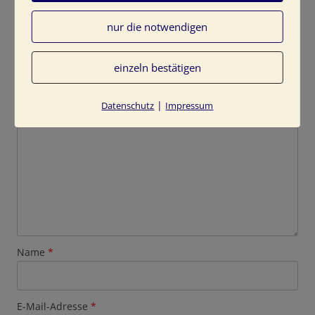
nur die notwendigen
Schreibe einen Kommentar
einzeln bestätigen
Deine E-Mail-Adresse wird nicht veröffentlicht.
Erforderliche Felder sind mit
*
markiert
Kommentar
*
|
Datenschutz
Impressum
Name
*
E-Mail-Adresse
*